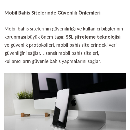
Mobil Bahis Sitelerinde Güvenlik Önlemleri
Mobil bahis sitelerinin güvenilirliği ve kullanıcı bilgilerinin
korunması büyük önem taşır.
SSL şifreleme teknolojisi
ve güvenlik protokolleri, mobil bahis sitelerindeki veri
güvenliğini sağlar. Lisanslı mobil bahis siteleri,
kullanıcıların güvenle bahis yapmalarını sağlar.