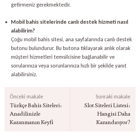
getirmeniz gerekmektedir.
Mobil bahis sitelerinde canlı destek hizmeti nasıl
alabilirim?
Çoğu mobil bahis sitesi, ana sayfalarında canlı destek
butonu bulundurur. Bu butona tıklayarak anlık olarak
müşteri hizmetleri temsilcisine bağlanabilir ve
sorularınıza veya sorunlarınıza hızlı bir şekilde yanıt
alabilirsiniz.
Yazı
Önceki makale
Sonraki makale
dolaşımı
Türkçe Bahis Siteleri:
Slot Siteleri Listesi:
Anadilinizle
Hangisi Daha
Kazanmanın Keyfi
Kazandırıyor?