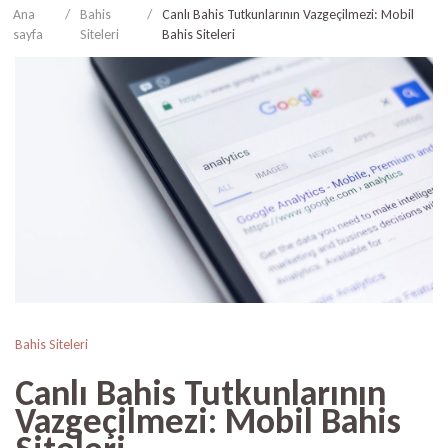
Ana
/
Bahis
/
Canlı Bahis Tutkunlarının Vazgeçilmezi: Mobil
sayfa
Siteleri
Bahis Siteleri
Bahis Siteleri
Canlı Bahis Tutkunlarının
Vazgeçilmezi: Mobil Bahis