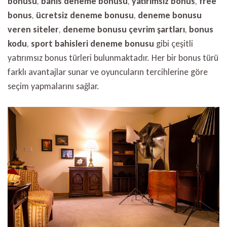
bonusu
,
bahis deneme bonusu
,
yatırımsız bonus
,
free
bonus
,
ücretsiz deneme bonusu
,
deneme bonusu
veren siteler
,
deneme bonusu çevrim şartları
,
bonus
kodu
,
sport bahisleri deneme bonusu
gibi çeşitli
yatırımsız bonus türleri bulunmaktadır. Her bir bonus türü
farklı avantajlar sunar ve oyuncuların tercihlerine göre
seçim yapmalarını sağlar.