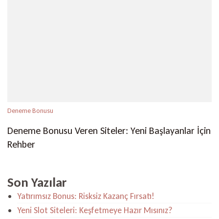
Deneme Bonusu
Deneme Bonusu Veren Siteler: Yeni Başlayanlar İçin
Rehber
Son Yazılar
Yatırımsız Bonus: Risksiz Kazanç Fırsatı!
Yeni Slot Siteleri: Keşfetmeye Hazır Mısınız?