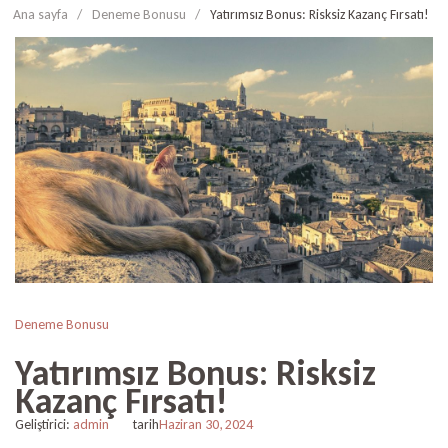
Ana sayfa
/
Deneme Bonusu
/
Yatırımsız Bonus: Risksiz Kazanç Fırsatı!
Deneme Bonusu
Yatırımsız Bonus: Risksiz
Kazanç Fırsatı!
Geliştirici:
admin
tarih
Haziran 30, 2024