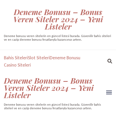
Deneme Bonusu – Bonus
Veren Siteler 2024 – Yeni
Listeler
Deneme bonusu veren sitelerin en güncel listesi burada. Güvenilir bahis siteleri
ve en cazip deneme bonusu fırsatlarıyla kazancınızı artırın.
Bahis Siteleri
Slot Siteleri
Deneme Bonusu
Casino Siteleri
Deneme Bonusu – Bonus
Veren Siteler 2024 – Yeni
Listeler
Deneme bonusu veren sitelerin en güncel listesi burada. Güvenilir bahis
siteleri ve en cazip deneme bonusu fırsatlarıyla kazancınızı artırın.