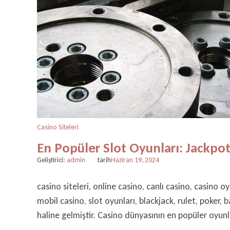
Casino Siteleri
En Popüler Slot Oyunları: Jackpo
Geliştirici:
admin
tarih
Haziran 19, 2024
casino siteleri, online casino, canlı casino, casino oyu
mobil casino, slot oyunları, blackjack, rulet, poker,
haline gelmiştir. Casino dünyasının en popüler oyunl