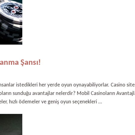
zanma Şansı!
insanlar istedikleri her yerde oyun oynayabiliyorlar. Casino site
arın sunduğu avantajlar nelerdir? Mobil Casinoların Avantajları
er, hızlı ödemeler ve geniş oyun seçenekleri …