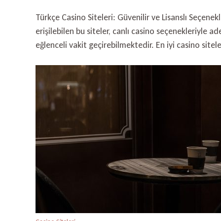
Türkçe Casino Siteleri: Güvenilir ve Lisanslı Seçene
erişilebilen bu siteler, canlı casino seçenekleriyle
eğlenceli vakit geçirebilmektedir. En iyi casino sitel