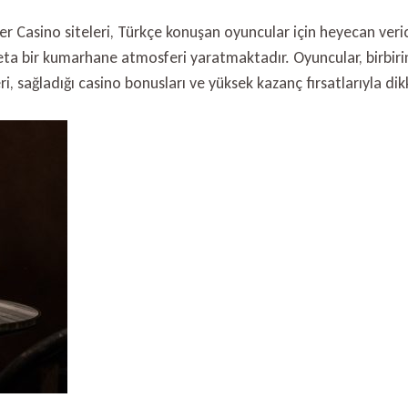
kler Casino siteleri, Türkçe konuşan oyuncular için heyecan ve
 adeta bir kumarhane atmosferi yaratmaktadır. Oyuncular, birbir
eri, sağladığı casino bonusları ve yüksek kazanç fırsatlarıyla di