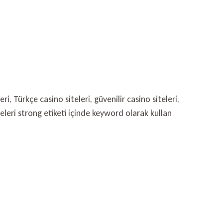
eri, Türkçe casino siteleri, güvenilir casino siteleri,
eleri strong etiketi içinde keyword olarak kullan