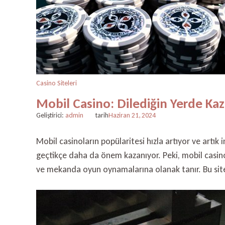
Casino Siteleri
Mobil Casino: Dilediğin Yerde Ka
Geliştirici:
admin
tarih
Haziran 21, 2024
Mobil casinoların popülaritesi hızla artıyor ve artık 
geçtikçe daha da önem kazanıyor. Peki, mobil casinol
ve mekanda oyun oynamalarına olanak tanır. Bu sitel