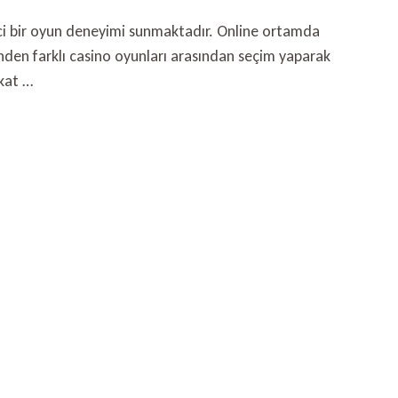
rici bir oyun deneyimi sunmaktadır. Online ortamda
inden farklı casino oyunları arasından seçim yaparak
kkat …