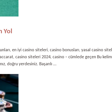
n Yol
nları, en iyi casino siteleri, casino bonusları, yasal casino sitel
 baccarat, casino siteleri 2024, casino – cümlede geçen Bu kelim
nız, doğru yerdesiniz. Başarılı …