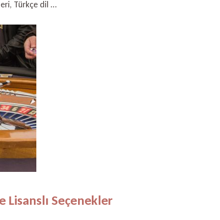
leri, Türkçe dil …
ve Lisanslı Seçenekler