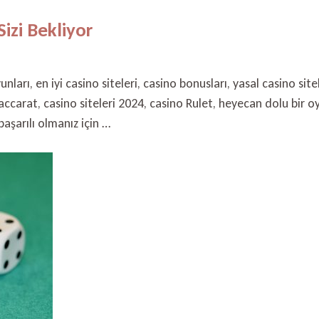
Sizi Bekliyor
nları, en iyi casino siteleri, casino bonusları, yasal casino sitel
 baccarat, casino siteleri 2024, casino Rulet, heyecan dolu bir 
aşarılı olmanız için …