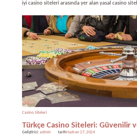
iyi casino siteleri arasında yer alan yasal casino site
Casino Siteleri
Türkçe Casino Siteleri: Güvenilir 
Geliştirici:
admin
tarih
Haziran 27, 2024