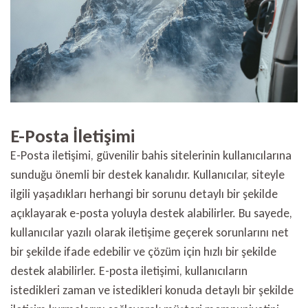
E-Posta İletişimi
E-Posta iletişimi, güvenilir bahis sitelerinin kullanıcılarına
sunduğu önemli bir destek kanalıdır. Kullanıcılar, siteyle
ilgili yaşadıkları herhangi bir sorunu detaylı bir şekilde
açıklayarak e-posta yoluyla destek alabilirler. Bu sayede,
kullanıcılar yazılı olarak iletişime geçerek sorunlarını net
bir şekilde ifade edebilir ve çözüm için hızlı bir şekilde
destek alabilirler. E-posta iletişimi, kullanıcıların
istedikleri zaman ve istedikleri konuda detaylı bir şekilde