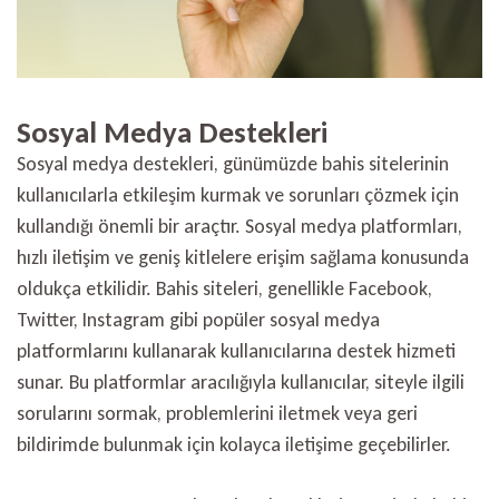
Sosyal Medya Destekleri
Sosyal medya destekleri, günümüzde bahis sitelerinin
kullanıcılarla etkileşim kurmak ve sorunları çözmek için
kullandığı önemli bir araçtır. Sosyal medya platformları,
hızlı iletişim ve geniş kitlelere erişim sağlama konusunda
oldukça etkilidir. Bahis siteleri, genellikle Facebook,
Twitter, Instagram gibi popüler sosyal medya
platformlarını kullanarak kullanıcılarına destek hizmeti
sunar. Bu platformlar aracılığıyla kullanıcılar, siteyle ilgili
sorularını sormak, problemlerini iletmek veya geri
bildirimde bulunmak için kolayca iletişime geçebilirler.