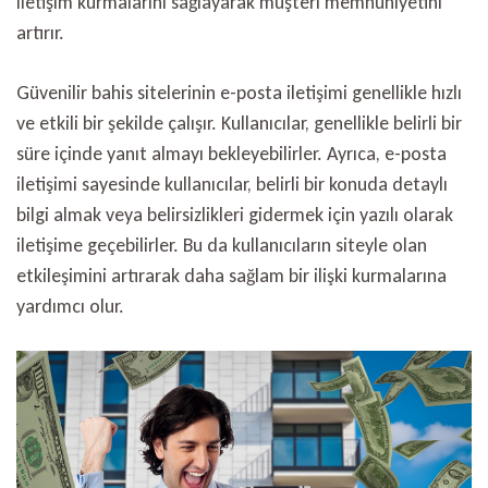
iletişim kurmalarını sağlayarak müşteri memnuniyetini
artırır.
Güvenilir bahis sitelerinin e-posta iletişimi genellikle hızlı
ve etkili bir şekilde çalışır. Kullanıcılar, genellikle belirli bir
süre içinde yanıt almayı bekleyebilirler. Ayrıca, e-posta
iletişimi sayesinde kullanıcılar, belirli bir konuda detaylı
bilgi almak veya belirsizlikleri gidermek için yazılı olarak
iletişime geçebilirler. Bu da kullanıcıların siteyle olan
etkileşimini artırarak daha sağlam bir ilişki kurmalarına
yardımcı olur.