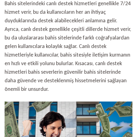
Bahis sitelerindeki canlı destek hizmetleri genellikle 7/24
hizmet verir, bu da kullanıcıların her an ihtiyaç
duyduklarında destek alabilecekleri anlamına gelir.
Ayrıca, canlı destek genellikle çeşitli dillerde hizmet verir,
bu da uluslararası bahis sitelerinde farklı coğrafyalardan
gelen kullanıcılara kolaylık sağlar. Canlı destek
hizmetleriyle kullanıcılar, bahis sitesiyle iletişim kurmanın
en hızlı ve etkili yolunu bulurlar. Kısacası, canlı destek
hizmetleri bahis severlerin güvenilir bahis sitelerinde
daha güvende ve desteklenmiş hissetmelerini sağlayan
önemli bir unsurdur.