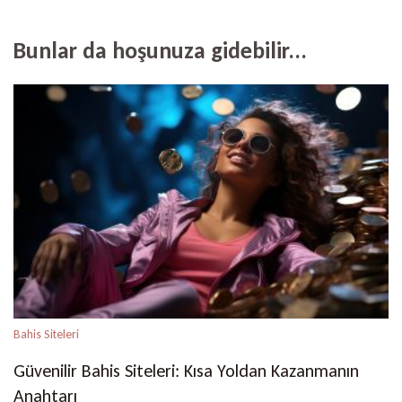
Bunlar da hoşunuza gidebilir...
Bahis Siteleri
Güvenilir Bahis Siteleri: Kısa Yoldan Kazanmanın
Anahtarı