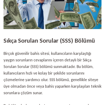
Sıkça Sorulan Sorular (SSS) Bölümü
Birçok güvenilir bahis sitesi, kullanıcıların karşılaştığı
yaygın sorunların cevaplarını içeren detaylı bir Sıkça
Sorulan Sorular (SSS) bölümü sunmaktadır. Bu bölüm,
kullanıcıların hızlı ve kolay bir şekilde sorunlarını
çözmelerine yardımcı olur. SSS bölümü, genellikle siteye
üye olmadan önce veya bahis yaparken karşılaşılan teknik
sorunlara çözüm sunar.