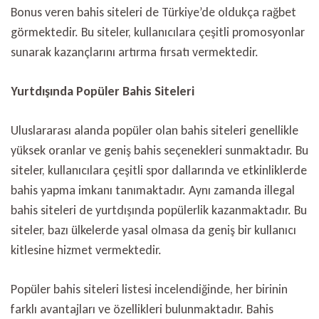
Bonus veren bahis siteleri de Türkiye’de oldukça rağbet
görmektedir. Bu siteler, kullanıcılara çeşitli promosyonlar
sunarak kazançlarını artırma fırsatı vermektedir.
Yurtdışında Popüler Bahis Siteleri
Uluslararası alanda popüler olan bahis siteleri genellikle
yüksek oranlar ve geniş bahis seçenekleri sunmaktadır. Bu
siteler, kullanıcılara çeşitli spor dallarında ve etkinliklerde
bahis yapma imkanı tanımaktadır. Aynı zamanda illegal
bahis siteleri de yurtdışında popülerlik kazanmaktadır. Bu
siteler, bazı ülkelerde yasal olmasa da geniş bir kullanıcı
kitlesine hizmet vermektedir.
Popüler bahis siteleri listesi incelendiğinde, her birinin
farklı avantajları ve özellikleri bulunmaktadır. Bahis