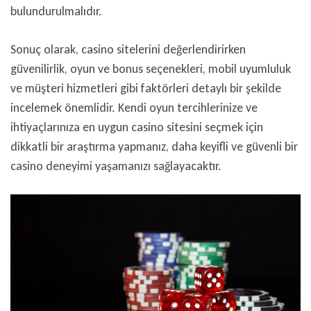
bulundurulmalıdır.
Sonuç olarak, casino sitelerini değerlendirirken
güvenilirlik, oyun ve bonus seçenekleri, mobil uyumluluk
ve müşteri hizmetleri gibi faktörleri detaylı bir şekilde
incelemek önemlidir. Kendi oyun tercihlerinize ve
ihtiyaçlarınıza en uygun casino sitesini seçmek için
dikkatli bir araştırma yapmanız, daha keyifli ve güvenli bir
casino deneyimi yaşamanızı sağlayacaktır.