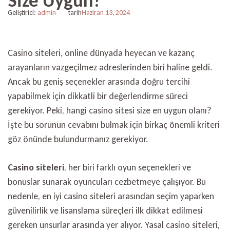
Size Uygun?
Geliştirici:
admin
tarih
Haziran 13, 2024
Casino siteleri, online dünyada heyecan ve kazanç
arayanların vazgeçilmez adreslerinden biri haline geldi.
Ancak bu geniş seçenekler arasında doğru tercihi
yapabilmek için dikkatli bir değerlendirme süreci
gerekiyor. Peki, hangi casino sitesi size en uygun olanı?
İşte bu sorunun cevabını bulmak için birkaç önemli kriteri
göz önünde bulundurmanız gerekiyor.
Casino siteleri
, her biri farklı oyun seçenekleri ve
bonuslar sunarak oyuncuları cezbetmeye çalışıyor. Bu
nedenle, en iyi casino siteleri arasından seçim yaparken
güvenilirlik ve lisanslama süreçleri ilk dikkat edilmesi
gereken unsurlar arasında yer alıyor. Yasal casino siteleri,