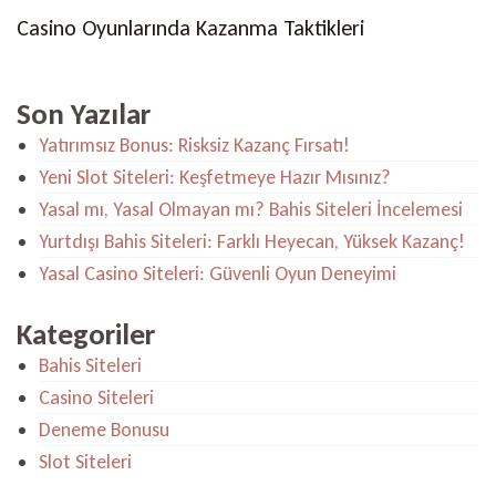
Casino Oyunlarında Kazanma Taktikleri
Son Yazılar
Yatırımsız Bonus: Risksiz Kazanç Fırsatı!
Yeni Slot Siteleri: Keşfetmeye Hazır Mısınız?
Yasal mı, Yasal Olmayan mı? Bahis Siteleri İncelemesi
Yurtdışı Bahis Siteleri: Farklı Heyecan, Yüksek Kazanç!
Yasal Casino Siteleri: Güvenli Oyun Deneyimi
Kategoriler
Bahis Siteleri
Casino Siteleri
Deneme Bonusu
Slot Siteleri