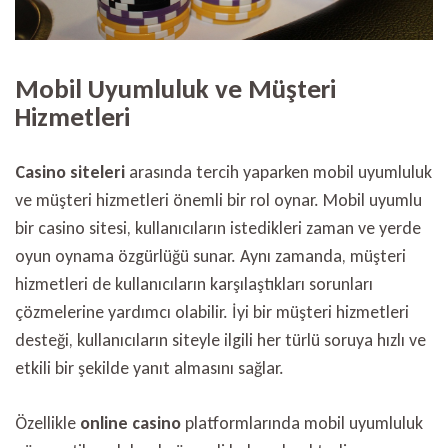
Mobil Uyumluluk ve Müşteri
Hizmetleri
Casino siteleri
arasında tercih yaparken mobil uyumluluk
ve müşteri hizmetleri önemli bir rol oynar. Mobil uyumlu
bir casino sitesi, kullanıcıların istedikleri zaman ve yerde
oyun oynama özgürlüğü sunar. Aynı zamanda, müşteri
hizmetleri de kullanıcıların karşılaştıkları sorunları
çözmelerine yardımcı olabilir. İyi bir müşteri hizmetleri
desteği, kullanıcıların siteyle ilgili her türlü soruya hızlı ve
etkili bir şekilde yanıt almasını sağlar.
Özellikle
online casino
platformlarında mobil uyumluluk