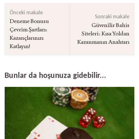
Yazı
Önceki makale
dolaşımı
Sonraki makale
Deneme Bonusu
Güvenilir Bahis
Çevrim Şartları:
Siteleri: Kısa Yoldan
Kazançlarınızı
Kazanmanın Anahtarı
Katlayın!
Bunlar da hoşunuza gidebilir...