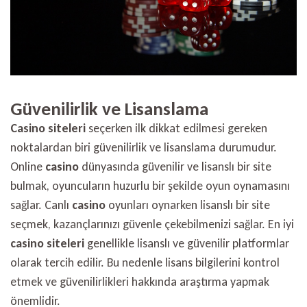
Güvenilirlik ve Lisanslama
Casino siteleri
seçerken ilk dikkat edilmesi gereken
noktalardan biri güvenilirlik ve lisanslama durumudur.
Online
casino
dünyasında güvenilir ve lisanslı bir site
bulmak, oyuncuların huzurlu bir şekilde oyun oynamasını
sağlar. Canlı
casino
oyunları oynarken lisanslı bir site
seçmek, kazançlarınızı güvenle çekebilmenizi sağlar. En iyi
casino siteleri
genellikle lisanslı ve güvenilir platformlar
olarak tercih edilir. Bu nedenle lisans bilgilerini kontrol
etmek ve güvenilirlikleri hakkında araştırma yapmak
önemlidir.