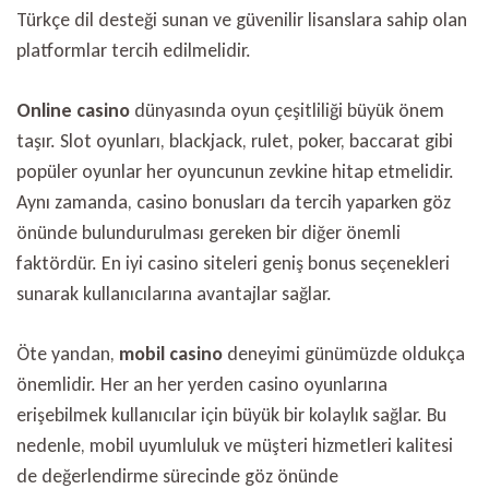
Türkçe dil desteği sunan ve güvenilir lisanslara sahip olan
platformlar tercih edilmelidir.
Online casino
dünyasında oyun çeşitliliği büyük önem
taşır. Slot oyunları, blackjack, rulet, poker, baccarat gibi
popüler oyunlar her oyuncunun zevkine hitap etmelidir.
Aynı zamanda, casino bonusları da tercih yaparken göz
önünde bulundurulması gereken bir diğer önemli
faktördür. En iyi casino siteleri geniş bonus seçenekleri
sunarak kullanıcılarına avantajlar sağlar.
Öte yandan,
mobil casino
deneyimi günümüzde oldukça
önemlidir. Her an her yerden casino oyunlarına
erişebilmek kullanıcılar için büyük bir kolaylık sağlar. Bu
nedenle, mobil uyumluluk ve müşteri hizmetleri kalitesi
de değerlendirme sürecinde göz önünde