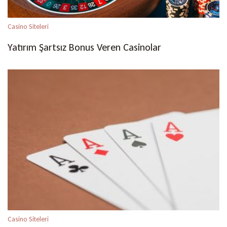
Casino Siteleri
Yatırım Şartsız Bonus Veren Casinolar
Casino Siteleri