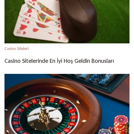
Casino Siteleri
Casino Sitelerinde En İyi Hoş Geldin Bonusları