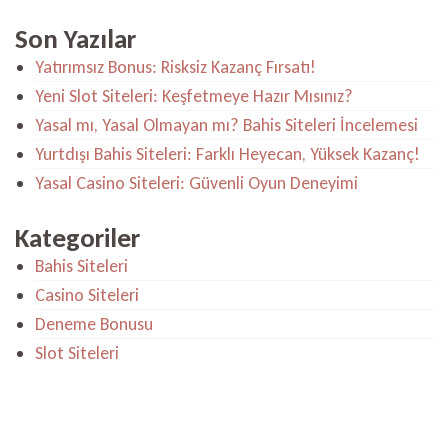
Son Yazılar
Yatırımsız Bonus: Risksiz Kazanç Fırsatı!
Yeni Slot Siteleri: Keşfetmeye Hazır Mısınız?
Yasal mı, Yasal Olmayan mı? Bahis Siteleri İncelemesi
Yurtdışı Bahis Siteleri: Farklı Heyecan, Yüksek Kazanç!
Yasal Casino Siteleri: Güvenli Oyun Deneyimi
Kategoriler
Bahis Siteleri
Casino Siteleri
Deneme Bonusu
Slot Siteleri