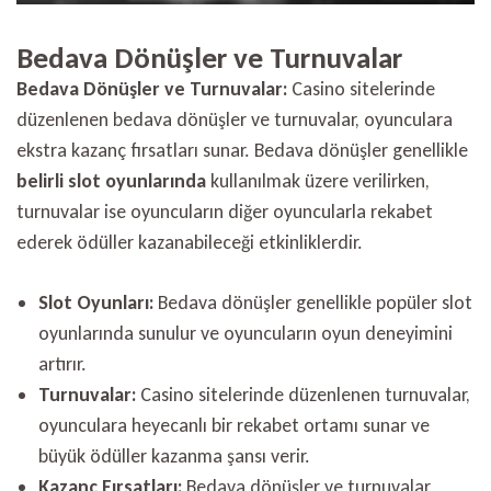
Bedava Dönüşler ve Turnuvalar
Bedava Dönüşler ve Turnuvalar:
Casino sitelerinde
düzenlenen bedava dönüşler ve turnuvalar, oyunculara
ekstra kazanç fırsatları sunar. Bedava dönüşler genellikle
belirli slot oyunlarında
kullanılmak üzere verilirken,
turnuvalar ise oyuncuların diğer oyuncularla rekabet
ederek ödüller kazanabileceği etkinliklerdir.
Slot Oyunları:
Bedava dönüşler genellikle popüler slot
oyunlarında sunulur ve oyuncuların oyun deneyimini
artırır.
Turnuvalar:
Casino sitelerinde düzenlenen turnuvalar,
oyunculara heyecanlı bir rekabet ortamı sunar ve
büyük ödüller kazanma şansı verir.
Kazanç Fırsatları:
Bedava dönüşler ve turnuvalar,