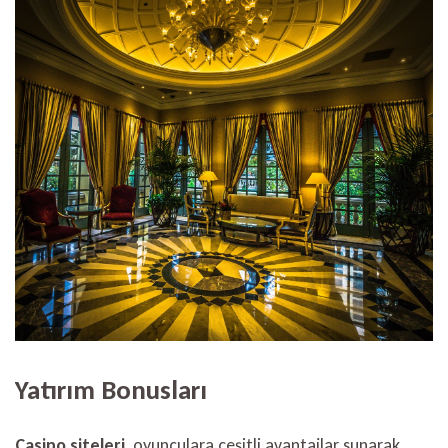
Yatırım Bonusları
Casino siteleri
, oyunculara çeşitli avantajlar sunarak