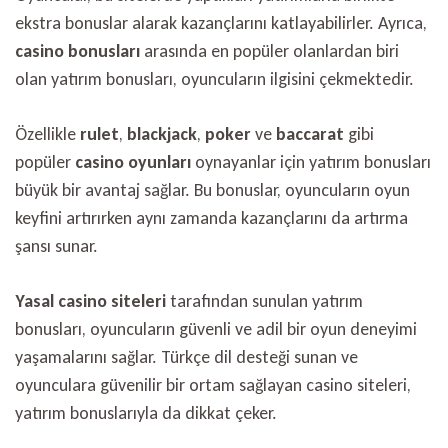
ekstra bonuslar alarak kazançlarını katlayabilirler. Ayrıca,
casino bonusları
arasında en popüler olanlardan biri
olan yatırım bonusları, oyuncuların ilgisini çekmektedir.
Özellikle
rulet
,
blackjack
,
poker
ve
baccarat
gibi
popüler
casino oyunları
oynayanlar için yatırım bonusları
büyük bir avantaj sağlar. Bu bonuslar, oyuncuların oyun
keyfini artırırken aynı zamanda kazançlarını da artırma
şansı sunar.
Yasal casino siteleri
tarafından sunulan yatırım
bonusları, oyuncuların güvenli ve adil bir oyun deneyimi
yaşamalarını sağlar. Türkçe dil desteği sunan ve
oyunculara güvenilir bir ortam sağlayan casino siteleri,
yatırım bonuslarıyla da dikkat çeker.