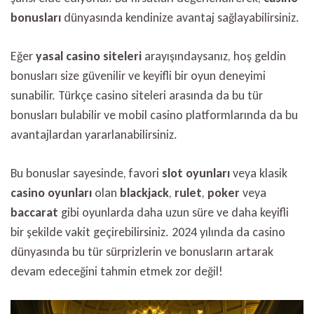
bonusları
dünyasında kendinize avantaj sağlayabilirsiniz.
Eğer
yasal casino siteleri
arayışındaysanız, hoş geldin
bonusları size güvenilir ve keyifli bir oyun deneyimi
sunabilir. Türkçe casino siteleri arasında da bu tür
bonusları bulabilir ve mobil casino platformlarında da bu
avantajlardan yararlanabilirsiniz.
Bu bonuslar sayesinde, favori
slot oyunları
veya klasik
casino oyunları
olan
blackjack
,
rulet
,
poker
veya
baccarat
gibi oyunlarda daha uzun süre ve daha keyifli
bir şekilde vakit geçirebilirsiniz. 2024 yılında da casino
dünyasında bu tür sürprizlerin ve bonusların artarak
devam edeceğini tahmin etmek zor değil!