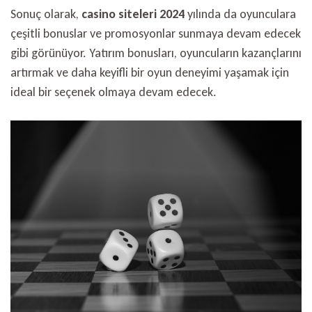
Sonuç olarak,
casino siteleri 2024
yılında da oyunculara
çeşitli bonuslar ve promosyonlar sunmaya devam edecek
gibi görünüyor. Yatırım bonusları, oyuncuların kazançlarını
artırmak ve daha keyifli bir oyun deneyimi yaşamak için
ideal bir seçenek olmaya devam edecek.