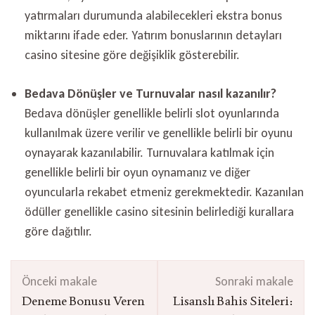
yatırmaları durumunda alabilecekleri ekstra bonus
miktarını ifade eder. Yatırım bonuslarının detayları
casino sitesine göre değişiklik gösterebilir.
Bedava Dönüşler ve Turnuvalar nasıl kazanılır?
Bedava dönüşler genellikle belirli slot oyunlarında
kullanılmak üzere verilir ve genellikle belirli bir oyunu
oynayarak kazanılabilir. Turnuvalara katılmak için
genellikle belirli bir oyun oynamanız ve diğer
oyuncularla rekabet etmeniz gerekmektedir. Kazanılan
ödüller genellikle casino sitesinin belirlediği kurallara
göre dağıtılır.
Yazı
Önceki makale
Sonraki makale
dolaşımı
Deneme Bonusu Veren
Lisanslı Bahis Siteleri: