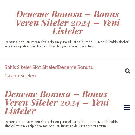
Deneme Bonusu – Bonus
Veren Siteler 2024 – Yeni
Listeler
Deneme bonusu veren sitelerin en güncel listesi burada. Güvenilir bahis siteleri
ve en cazip deneme bonusu fırsatlarıyla kazancınızı artırın.
Bahis Siteleri
Slot Siteleri
Deneme Bonusu
Casino Siteleri
Deneme Bonusu – Bonus
Veren Siteler 2024 – Yeni
Listeler
Deneme bonusu veren sitelerin en güncel listesi burada. Güvenilir bahis
siteleri ve en cazip deneme bonusu fırsatlarıyla kazancınızı artırın.