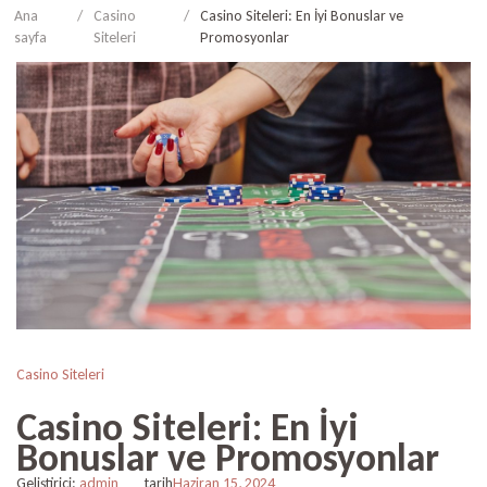
Ana
/
Casino
/
Casino Siteleri: En İyi Bonuslar ve
sayfa
Siteleri
Promosyonlar
Casino Siteleri
Casino Siteleri: En İyi
Bonuslar ve Promosyonlar
Geliştirici:
admin
tarih
Haziran 15, 2024