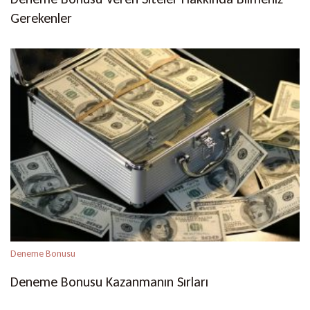
Gerekenler
Deneme Bonusu
Deneme Bonusu Kazanmanın Sırları