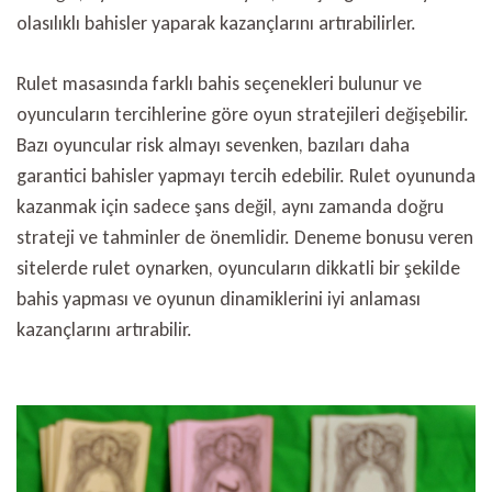
olasılıklı bahisler yaparak kazançlarını artırabilirler.
Rulet masasında farklı bahis seçenekleri bulunur ve
oyuncuların tercihlerine göre oyun stratejileri değişebilir.
Bazı oyuncular risk almayı sevenken, bazıları daha
garantici bahisler yapmayı tercih edebilir. Rulet oyununda
kazanmak için sadece şans değil, aynı zamanda doğru
strateji ve tahminler de önemlidir. Deneme bonusu veren
sitelerde rulet oynarken, oyuncuların dikkatli bir şekilde
bahis yapması ve oyunun dinamiklerini iyi anlaması
kazançlarını artırabilir.