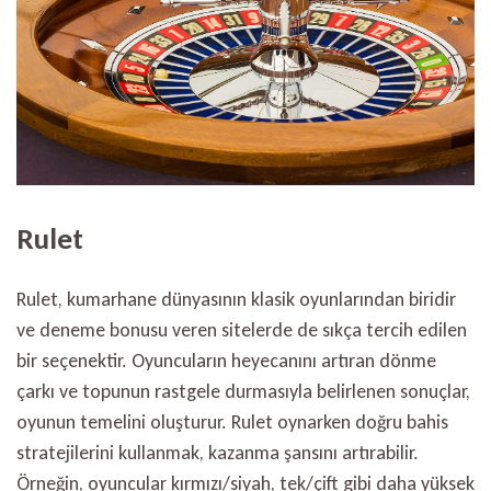
Rulet
Rulet, kumarhane dünyasının klasik oyunlarından biridir
ve deneme bonusu veren sitelerde de sıkça tercih edilen
bir seçenektir. Oyuncuların heyecanını artıran dönme
çarkı ve topunun rastgele durmasıyla belirlenen sonuçlar,
oyunun temelini oluşturur. Rulet oynarken doğru bahis
stratejilerini kullanmak, kazanma şansını artırabilir.
Örneğin, oyuncular kırmızı/siyah, tek/çift gibi daha yüksek