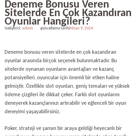
Deneme Bonusu Veren
Sitelerde En Çok Kazandıran
Oyunlar Hangileri?
Geliştirici:
admin
güncelleme tarihi
Nisan 9, 2024
Deneme bonusu veren sitelerde en çok kazandıran
oyunlar arasında birçok seçenek bulunmaktadır. Bu
sitelerde oynanan oyunların avantajları ve kazanç
potansiyelleri, oyuncular için önemli bir etken haline
gelmiştir. Özellikle slot oyunları, geniş temaları ve yüksek
ödeme çizgileri ile dikkat çeker. Farklı slot oyunlarını
deneyerek kazançlarınızı artırabilir ve eğlenceli bir oyun
deneyimi yaşayabilirsiniz.
Poker, strateji ve şansın bir araya geldiği heyecanlı bir