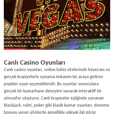
Canlı Casino Oyunları
Canlı casino oyunları, online bahis sitelerinde heyecanı ve
gerçek krupiyelerle oynama imkanını bir araya getiren
popüler oyun seçenekleridir. Bu oyunlar, oyunculara
gerçek bir kumarhane deneyimi sunarak interaktif bir
atmosfer oluşturur. Canlı krupiyeler eşliğinde oynanan
blackjack, rulet, poker gibi klasik kumar oyunları, deneme
bonusu veren sitelerde genellikle yüksek ilgi görür.