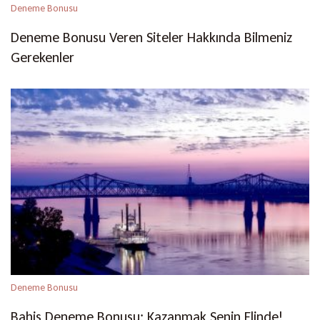
Deneme Bonusu
Deneme Bonusu Veren Siteler Hakkında Bilmeniz
Gerekenler
Deneme Bonusu
Bahis Deneme Bonusu: Kazanmak Senin Elinde!