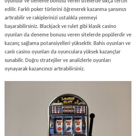
oyundur ve deneme bonusu veren sitelerde sıkça tercih
edilir. Farklı poker türlerini öğrenerek kazanma şansınızı
artırabilir ve rakiplerinizi ustalıkla yenmeyi
başarabilirsiniz. Blackjack ve rulet gibi klasik casino
oyunları da deneme bonusu veren sitelerde popülerdir ve
kazanç sağlama potansiyelleri yüksektir. Bahis oyunları ve
canlı casino oyunları da oyunculara yüksek kazançlar
sunabilir. Doğru stratejiler ve analizlerle oyunları
oynayarak kazancınızı artırabilirsiniz.