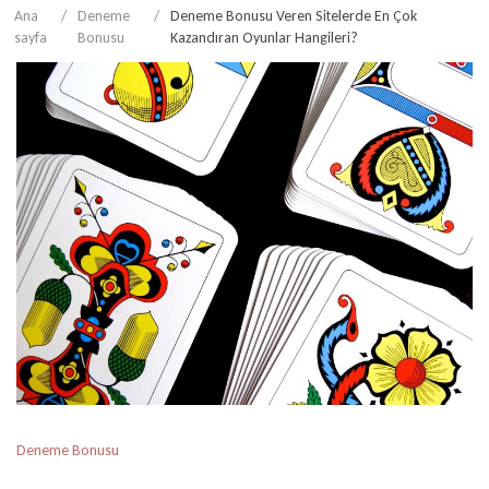
Ana
/
Deneme
/
Deneme Bonusu Veren Sitelerde En Çok
sayfa
Bonusu
Kazandıran Oyunlar Hangileri?
Deneme Bonusu