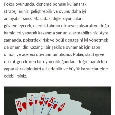
Poker oyununda, deneme bonusu kullanarak
stratejilerinizi geliştirebilir ve oyunu daha iyi
anlayabilirsiniz. Masadaki diğer oyuncuları
gözlemleyerek, ellerini tahmin etmeye çalışarak ve doğru
hamleleri yaparak kazanma şansınızı artırabilirsiniz. Aynı
zamanda, pokerdeki risk ve ödül dengesini iyi yönetmek
de önemlidir. Kazançlı bir şekilde oynamak için sabırlı
olmalı ve aceleci davranmamalısınız. Poker, strateji ve
dikkat gerektiren bir oyun olduğundan, doğru hamleleri
yaparak rakiplerinizi alt edebilir ve büyük kazançlar elde
edebilirsiniz.