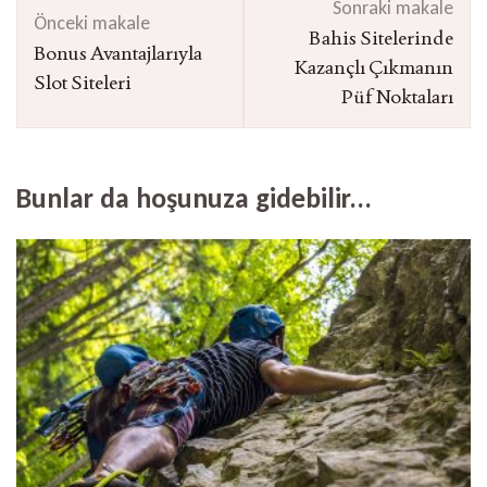
Sonraki makale
dolaşımı
Önceki makale
Bahis Sitelerinde
Bonus Avantajlarıyla
Kazançlı Çıkmanın
Slot Siteleri
Püf Noktaları
Bunlar da hoşunuza gidebilir...