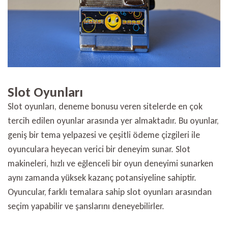
Slot Oyunları
Slot oyunları, deneme bonusu veren sitelerde en çok
tercih edilen oyunlar arasında yer almaktadır. Bu oyunlar,
geniş bir tema yelpazesi ve çeşitli ödeme çizgileri ile
oyunculara heyecan verici bir deneyim sunar. Slot
makineleri, hızlı ve eğlenceli bir oyun deneyimi sunarken
aynı zamanda yüksek kazanç potansiyeline sahiptir.
Oyuncular, farklı temalara sahip slot oyunları arasından
seçim yapabilir ve şanslarını deneyebilirler.