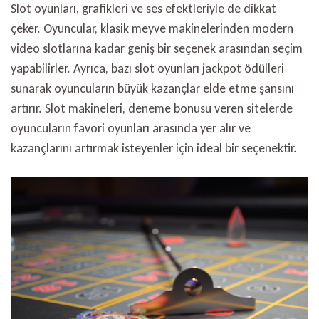
Slot oyunları, grafikleri ve ses efektleriyle de dikkat
çeker. Oyuncular, klasik meyve makinelerinden modern
video slotlarına kadar geniş bir seçenek arasından seçim
yapabilirler. Ayrıca, bazı slot oyunları jackpot ödülleri
sunarak oyuncuların büyük kazançlar elde etme şansını
artırır. Slot makineleri, deneme bonusu veren sitelerde
oyuncuların favori oyunları arasında yer alır ve
kazançlarını artırmak isteyenler için ideal bir seçenektir.