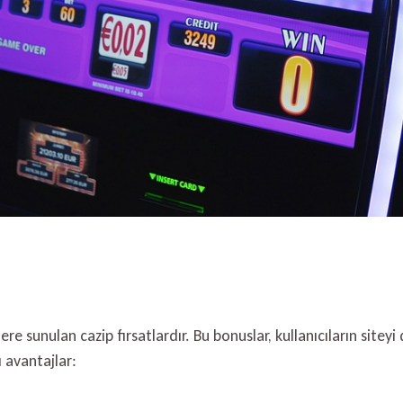
e sunulan cazip fırsatlardır. Bu bonuslar, kullanıcıların siteyi
 avantajlar: