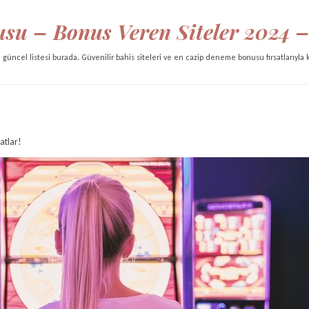
u – Bonus Veren Siteler 2024 – 
ncel listesi burada. Güvenilir bahis siteleri ve en cazip deneme bonusu fırsatlarıyla ka
atlar!