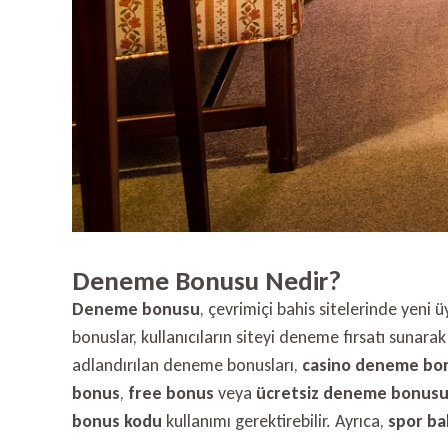
Deneme Bonusu Nedir?
Deneme bonusu
, çevrimiçi bahis sitelerinde yeni 
bonuslar, kullanıcıların siteyi deneme fırsatı sunara
adlandırılan deneme bonusları,
casino deneme bo
bonus
,
free bonus
veya
ücretsiz deneme bonus
bonus kodu
kullanımı gerektirebilir. Ayrıca,
spor ba