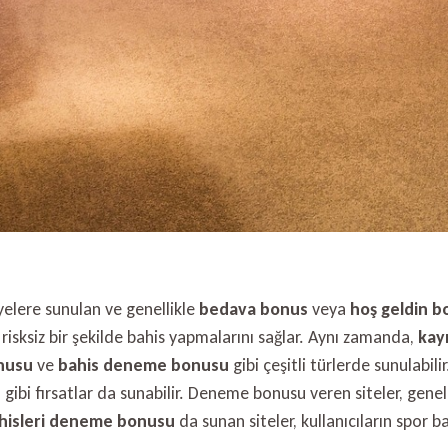
üyelere sunulan ve genellikle
bedava bonus
veya
hoş geldin 
k risksiz bir şekilde bahis yapmalarını sağlar. Aynı zamanda,
kay
nusu
ve
bahis deneme bonusu
gibi çeşitli türlerde sunulabilir
u
gibi fırsatlar da sunabilir. Deneme bonusu veren siteler, genell
hisleri deneme bonusu
da sunan siteler, kullanıcıların spor b