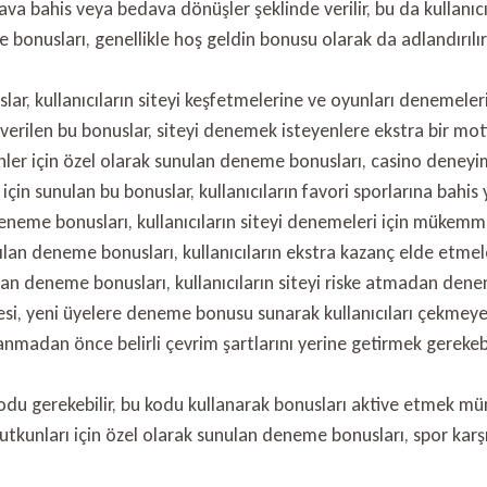
 bahis veya bedava dönüşler şeklinde verilir, bu da kullanıcıla
onusları, genellikle hoş geldin bonusu olarak da adlandırılır ve
ar, kullanıcıların siteyi keşfetmelerine ve oyunları denemeler
 verilen bu bonuslar, siteyi denemek isteyenlere ekstra bir mot
ler için özel olarak sunulan deneme bonusları, casino deneyim
 için sunulan bu bonuslar, kullanıcıların favori sporlarına bahi
eme bonusları, kullanıcıların siteyi denemeleri için mükemmel 
an deneme bonusları, kullanıcıların ekstra kazanç elde etmele
an deneme bonusları, kullanıcıların siteyi riske atmadan dene
esi, yeni üyelere deneme bonusu sunarak kullanıcıları çekmeye ç
anmadan önce belirli çevrim şartlarını yerine getirmek gerekebil
odu gerekebilir, bu kodu kullanarak bonusları aktive etmek m
tutkunları için özel olarak sunulan deneme bonusları, spor kar