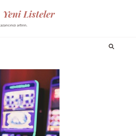
Yeni Listeler
zancınızı artırın.