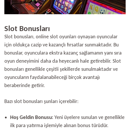
Slot Bonusları
Slot bonusları, online slot oyunları oynayan oyuncular
için oldukça cazip ve kazançlı fırsatlar sunmaktadır. Bu
bonuslar, oyunculara ekstra kazanç sağlamanın yanı sıra
oyun deneyimini daha da heyecanlı hale getirebilir. Slot
bonusları genellikle çeşitli şekillerde sunulmaktadır ve
oyuncuların faydalanabileceği birçok avantajı
beraberinde getirir.
Bazı slot bonusları şunları içerebilir:
Hoş Geldin Bonusu:
Yeni üyelere sunulan ve genellikle
ilk para yatırma işlemiyle alınan bonus türüdür.