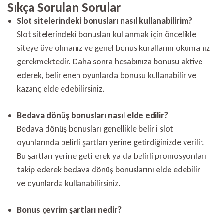
Sıkça Sorulan Sorular
Slot sitelerindeki bonusları nasıl kullanabilirim?
Slot sitelerindeki bonusları kullanmak için öncelikle
siteye üye olmanız ve genel bonus kurallarını okumanız
gerekmektedir. Daha sonra hesabınıza bonusu aktive
ederek, belirlenen oyunlarda bonusu kullanabilir ve
kazanç elde edebilirsiniz.
Bedava dönüş bonusları nasıl elde edilir?
Bedava dönüş bonusları genellikle belirli slot
oyunlarında belirli şartları yerine getirdiğinizde verilir.
Bu şartları yerine getirerek ya da belirli promosyonları
takip ederek bedava dönüş bonuslarını elde edebilir
ve oyunlarda kullanabilirsiniz.
Bonus çevrim şartları nedir?