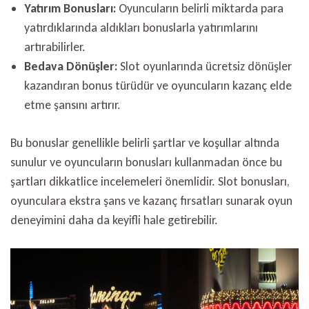
Yatırım Bonusları:
Oyuncuların belirli miktarda para
yatırdıklarında aldıkları bonuslarla yatırımlarını
artırabilirler.
Bedava Dönüşler:
Slot oyunlarında ücretsiz dönüşler
kazandıran bonus türüdür ve oyuncuların kazanç elde
etme şansını artırır.
Bu bonuslar genellikle belirli şartlar ve koşullar altında
sunulur ve oyuncuların bonusları kullanmadan önce bu
şartları dikkatlice incelemeleri önemlidir. Slot bonusları,
oyunculara ekstra şans ve kazanç fırsatları sunarak oyun
deneyimini daha da keyifli hale getirebilir.