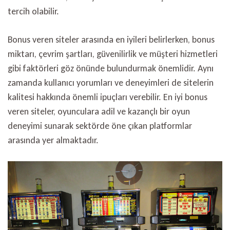
tercih olabilir.
Bonus veren siteler arasında en iyileri belirlerken, bonus
miktarı, çevrim şartları, güvenilirlik ve müşteri hizmetleri
gibi faktörleri göz önünde bulundurmak önemlidir. Aynı
zamanda kullanıcı yorumları ve deneyimleri de sitelerin
kalitesi hakkında önemli ipuçları verebilir. En iyi bonus
veren siteler, oyunculara adil ve kazançlı bir oyun
deneyimi sunarak sektörde öne çıkan platformlar
arasında yer almaktadır.