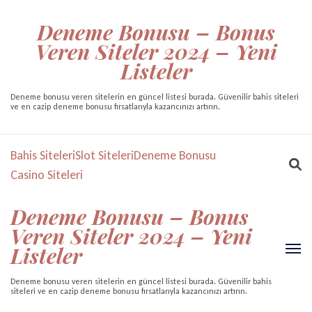
Deneme Bonusu – Bonus
Veren Siteler 2024 – Yeni
Listeler
Deneme bonusu veren sitelerin en güncel listesi burada. Güvenilir bahis siteleri
ve en cazip deneme bonusu fırsatlarıyla kazancınızı artırın.
Bahis Siteleri
Slot Siteleri
Deneme Bonusu
Casino Siteleri
Deneme Bonusu – Bonus
Veren Siteler 2024 – Yeni
Listeler
Deneme bonusu veren sitelerin en güncel listesi burada. Güvenilir bahis
siteleri ve en cazip deneme bonusu fırsatlarıyla kazancınızı artırın.