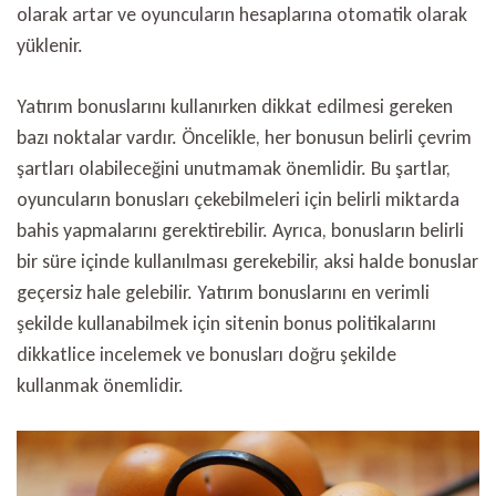
olarak artar ve oyuncuların hesaplarına otomatik olarak
yüklenir.
Yatırım bonuslarını kullanırken dikkat edilmesi gereken
bazı noktalar vardır. Öncelikle, her bonusun belirli çevrim
şartları olabileceğini unutmamak önemlidir. Bu şartlar,
oyuncuların bonusları çekebilmeleri için belirli miktarda
bahis yapmalarını gerektirebilir. Ayrıca, bonusların belirli
bir süre içinde kullanılması gerekebilir, aksi halde bonuslar
geçersiz hale gelebilir. Yatırım bonuslarını en verimli
şekilde kullanabilmek için sitenin bonus politikalarını
dikkatlice incelemek ve bonusları doğru şekilde
kullanmak önemlidir.