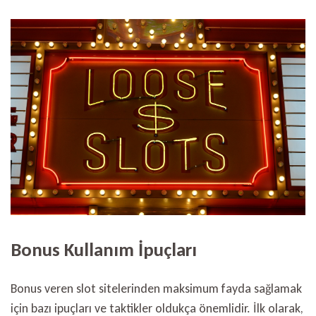
Bonus Kullanım İpuçları
Bonus veren slot sitelerinden maksimum fayda sağlamak
için bazı ipuçları ve taktikler oldukça önemlidir. İlk olarak,