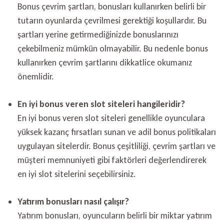
Bonus çevrim şartları, bonusları kullanırken belirli bir
tutarın oyunlarda çevrilmesi gerektiği koşullardır. Bu
şartları yerine getirmediğinizde bonuslarınızı
çekebilmeniz mümkün olmayabilir. Bu nedenle bonus
kullanırken çevrim şartlarını dikkatlice okumanız
önemlidir.
En iyi bonus veren slot siteleri hangileridir?
En iyi bonus veren slot siteleri genellikle oyunculara
yüksek kazanç fırsatları sunan ve adil bonus politikaları
uygulayan sitelerdir. Bonus çeşitliliği, çevrim şartları ve
müşteri memnuniyeti gibi faktörleri değerlendirerek
en iyi slot sitelerini seçebilirsiniz.
Yatırım bonusları nasıl çalışır?
Yatırım bonusları, oyuncuların belirli bir miktar yatırım