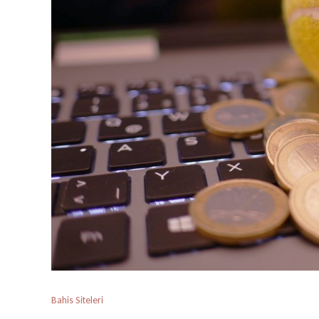
Bahis Siteleri