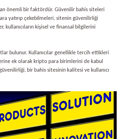
yan önemli bir faktördür. Güvenilir bahis siteleri
a yatırıp çekebilmeleri, sitenin güvenilirliği
kullanıcıların kişisel ve finansal bilgilerini
 bulunur. Kullanıcılar genellikle tercih ettikleri
erine ek olarak kripto para birimlerini de kabul
nilirliği, bir bahis sitesinin kalitesi ve kullanıcı