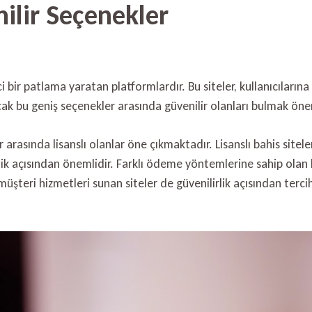
nilir Seçenekler
i bir patlama yaratan platformlardır. Bu siteler, kullanıcıların
k bu geniş seçenekler arasında güvenilir olanları bulmak önemli
r arasında lisanslı olanlar öne çıkmaktadır. Lisanslı bahis site
lik açısından önemlidir. Farklı ödeme yöntemlerine sahip olan ba
 müşteri hizmetleri sunan siteler de güvenilirlik açısından terc