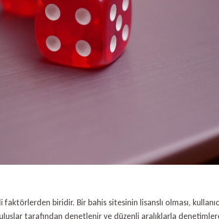
i faktörlerden biridir. Bir bahis sitesinin lisanslı olması, kulla
kuruluşlar tarafından denetlenir ve düzenli aralıklarla denetimlere