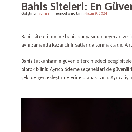
Bahis Siteleri: En Güve
Geliştirici:
admin
güncelleme tarihi
Nisan 9, 2024
Bahis siteleri, online bahis dünyasında heyecan veric
aynı zamanda kazançlı fırsatlar da sunmaktadır. Anca
Bahis tutkunlarının güvenle tercih edebileceği sitele
olarak bilinir. Ayrıca ödeme seçenekleri de güvenilir
şekilde gerçekleştirmelerine olanak tanır. Ayrıca iyi