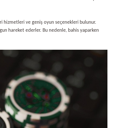
eri hizmetleri ve geniş oyun seçenekleri bulunur.
na uygun hareket ederler. Bu nedenle, bahis yaparken