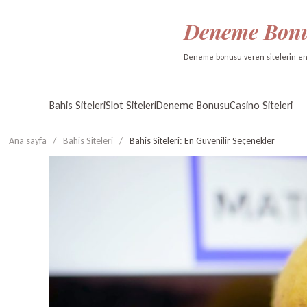
Deneme Bonus
Deneme bonusu veren sitelerin en gü
Bahis Siteleri
Slot Siteleri
Deneme Bonusu
Casino Siteleri
Ana sayfa
/
Bahis Siteleri
/
Bahis Siteleri: En Güvenilir Seçenekler