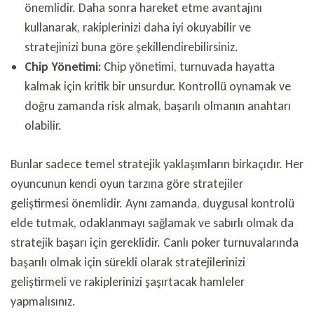
önemlidir. Daha sonra hareket etme avantajını
kullanarak, rakiplerinizi daha iyi okuyabilir ve
stratejinizi buna göre şekillendirebilirsiniz.
Chip Yönetimi:
Chip yönetimi, turnuvada hayatta
kalmak için kritik bir unsurdur. Kontrollü oynamak ve
doğru zamanda risk almak, başarılı olmanın anahtarı
olabilir.
Bunlar sadece temel stratejik yaklaşımların birkaçıdır. Her
oyuncunun kendi oyun tarzına göre stratejiler
geliştirmesi önemlidir. Aynı zamanda, duygusal kontrolü
elde tutmak, odaklanmayı sağlamak ve sabırlı olmak da
stratejik başarı için gereklidir. Canlı poker turnuvalarında
başarılı olmak için sürekli olarak stratejilerinizi
geliştirmeli ve rakiplerinizi şaşırtacak hamleler
yapmalısınız.