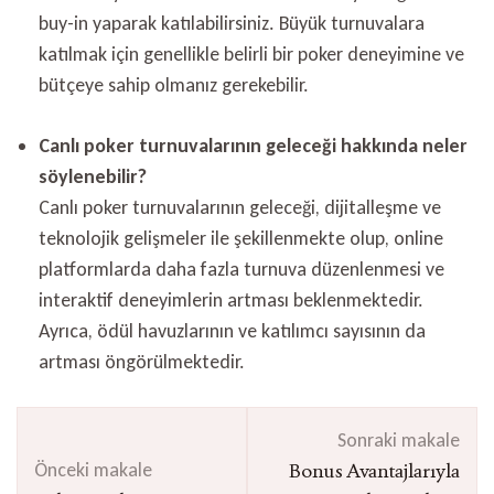
buy-in yaparak katılabilirsiniz. Büyük turnuvalara
katılmak için genellikle belirli bir poker deneyimine ve
bütçeye sahip olmanız gerekebilir.
Canlı poker turnuvalarının geleceği hakkında neler
söylenebilir?
Canlı poker turnuvalarının geleceği, dijitalleşme ve
teknolojik gelişmeler ile şekillenmekte olup, online
platformlarda daha fazla turnuva düzenlenmesi ve
interaktif deneyimlerin artması beklenmektedir.
Ayrıca, ödül havuzlarının ve katılımcı sayısının da
artması öngörülmektedir.
Yazı
Sonraki makale
dolaşımı
Önceki makale
Bonus Avantajlarıyla