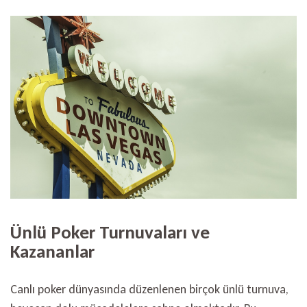
Ünlü Poker Turnuvaları ve
Kazananlar
Canlı poker dünyasında düzenlenen birçok ünlü turnuva,