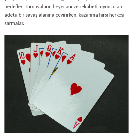
hedefler. Turnuvaların heyecanı ve rekabeti, oyuncuları
adeta bir savaş alanına çevirirken, kazanma hırsı herkesi
sarmalar.