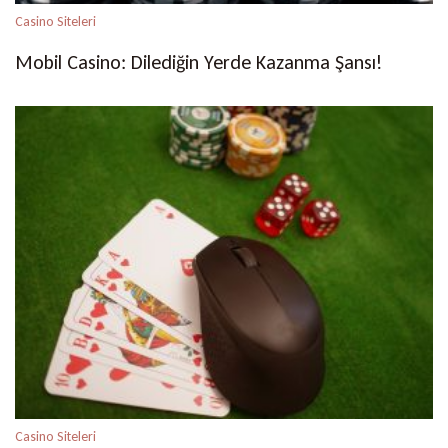
Casino Siteleri
Mobil Casino: Dilediğin Yerde Kazanma Şansı!
Casino Siteleri