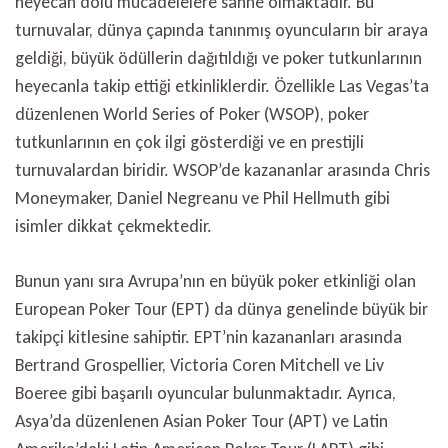
heyecan dolu mücadelelere sahne olmaktadır. Bu
turnuvalar, dünya çapında tanınmış oyuncuların bir araya
geldiği, büyük ödüllerin dağıtıldığı ve poker tutkunlarının
heyecanla takip ettiği etkinliklerdir. Özellikle Las Vegas’ta
düzenlenen World Series of Poker (WSOP), poker
tutkunlarının en çok ilgi gösterdiği ve en prestijli
turnuvalardan biridir. WSOP’de kazananlar arasında Chris
Moneymaker, Daniel Negreanu ve Phil Hellmuth gibi
isimler dikkat çekmektedir.
Bunun yanı sıra Avrupa’nın en büyük poker etkinliği olan
European Poker Tour (EPT) da dünya genelinde büyük bir
takipçi kitlesine sahiptir. EPT’nin kazananları arasında
Bertrand Grospellier, Victoria Coren Mitchell ve Liv
Boeree gibi başarılı oyuncular bulunmaktadır. Ayrıca,
Asya’da düzenlenen Asian Poker Tour (APT) ve Latin