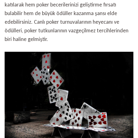
katılarak hem poker becerilerinizi geliştirme fırsatı
bulabilir hem de büyük ödüller kazanma şansı elde
edebilirsiniz. Canlı poker turnuvalarının heyecanı ve
ödülleri, poker tutkunlarının vazgeçilmez tercihlerinden
biri haline gelmiştir.