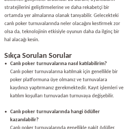
stratejilerini geliştirmelerine ve daha rekabetçi bir
ortamda yer almalarına olanak tanıyabilir. Gelecekteki
canlı poker turnuvalarında neler olacağını kestirmek zor
olsa da, teknolojinin etkisiyle oyunun daha da ilginç bir
hal alacağı kesin.
Sıkça Sorulan Sorular
Canlı poker turnuvalarına nasıl katılabilirim?
Canlı poker turnuvalarına katılmak için genellikle bir
poker platformuna üye olmanız ve turnuvalara
kaydınızı yaptırmanız gerekmektedir. Kayıt işlemleri ve
katılım koşulları turnuvadan turnuvaya değişebilir.
Canlı poker turnuvalarında hangi ödüller
kazanılabilir?
Canlı poker turnuvalarında genellikle nakit ödüller,