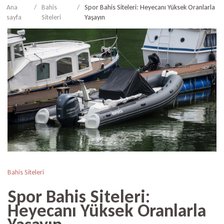
Ana
/
Bahis
/
Spor Bahis Siteleri: Heyecanı Yüksek Oranlarla
sayfa
Siteleri
Yaşayın
Bahis Siteleri
Spor Bahis Siteleri:
Heyecanı Yüksek Oranlarla