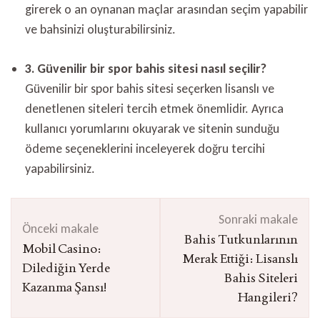
girerek o an oynanan maçlar arasından seçim yapabilir
ve bahsinizi oluşturabilirsiniz.
3. Güvenilir bir spor bahis sitesi nasıl seçilir?
Güvenilir bir spor bahis sitesi seçerken lisanslı ve
denetlenen siteleri tercih etmek önemlidir. Ayrıca
kullanıcı yorumlarını okuyarak ve sitenin sunduğu
ödeme seçeneklerini inceleyerek doğru tercihi
yapabilirsiniz.
Yazı
Sonraki makale
dolaşımı
Önceki makale
Bahis Tutkunlarının
Mobil Casino:
Merak Ettiği: Lisanslı
Dilediğin Yerde
Bahis Siteleri
Kazanma Şansı!
Hangileri?