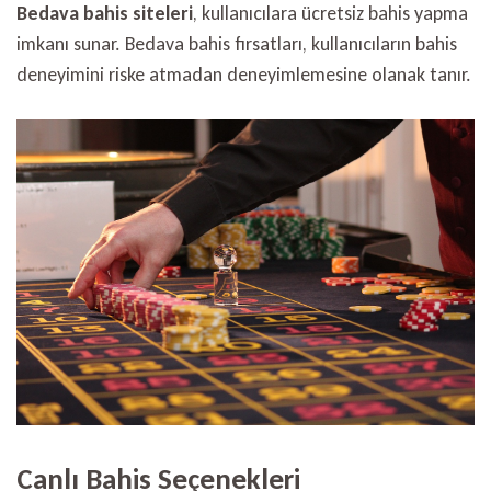
Bedava bahis siteleri
, kullanıcılara ücretsiz bahis yapma
imkanı sunar. Bedava bahis fırsatları, kullanıcıların bahis
deneyimini riske atmadan deneyimlemesine olanak tanır.
Canlı Bahis Seçenekleri