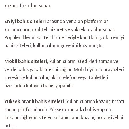
kazanç fırsatları sunar.
En iyi bahis siteleri
arasında yer alan platformlar,
kullanıcılarına kaliteli hizmet ve yüksek oranlar sunar.
Popülerliklerini kaliteli hizmetleriyle kanıtlamış olan en iyi
bahis siteleri, kullanıcıların güvenini kazanmıştır.
Mobil bahis siteleri
, kullanıcıların istedikleri zaman ve
yerde bahis yapabilmesini sağlar. Mobil uyumlu arayüzleri
sayesinde kullanıcılar, akıllı telefon veya tabletleri
üzerinden kolayca bahis yapabilir.
Yüksek oranlı bahis siteleri
, kullanıcılarına kazanç fırsatı
sunan platformlardır. Yüksek oranlarla bahis yapma
imkanı sağlayan siteler, kullanıcıların kazanç potansiyelini
artırır.