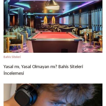
Bahis Siteleri
Yasal mı, Yasal Olmayan mı? Bahis Siteleri
İncelemesi