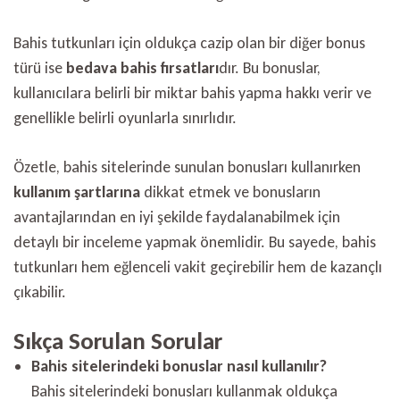
Bahis tutkunları için oldukça cazip olan bir diğer bonus
türü ise
bedava bahis fırsatları
dır. Bu bonuslar,
kullanıcılara belirli bir miktar bahis yapma hakkı verir ve
genellikle belirli oyunlarla sınırlıdır.
Özetle, bahis sitelerinde sunulan bonusları kullanırken
kullanım şartlarına
dikkat etmek ve bonusların
avantajlarından en iyi şekilde faydalanabilmek için
detaylı bir inceleme yapmak önemlidir. Bu sayede, bahis
tutkunları hem eğlenceli vakit geçirebilir hem de kazançlı
çıkabilir.
Sıkça Sorulan Sorular
Bahis sitelerindeki bonuslar nasıl kullanılır?
Bahis sitelerindeki bonusları kullanmak oldukça