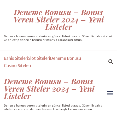
Deneme Bonusu – Bonus
Veren Siteler 2024 – Yeni
Listeler
Deneme bonusu veren sitelerin en güncel listesi burada. Güvenilir bahis siteleri
ve en cazip deneme bonusu fırsatlarıyla kazancınızı artırın.
Bahis Siteleri
Slot Siteleri
Deneme Bonusu
Casino Siteleri
Deneme Bonusu – Bonus
Veren Siteler 2024 – Yeni
Listeler
Deneme bonusu veren sitelerin en güncel listesi burada. Güvenilir bahis
siteleri ve en cazip deneme bonusu fırsatlarıyla kazancınızı artırın.