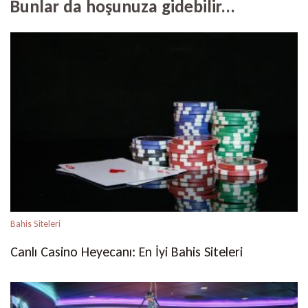
Bunlar da hoşunuza gidebilir...
Bahis Siteleri
Canlı Casino Heyecanı: En İyi Bahis Siteleri