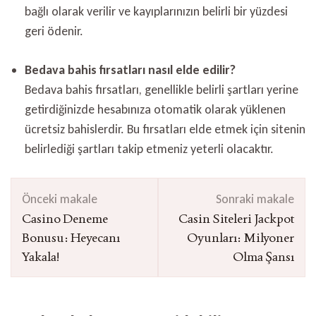
bağlı olarak verilir ve kayıplarınızın belirli bir yüzdesi
geri ödenir.
Bedava bahis fırsatları nasıl elde edilir?
Bedava bahis fırsatları, genellikle belirli şartları yerine
getirdiğinizde hesabınıza otomatik olarak yüklenen
ücretsiz bahislerdir. Bu fırsatları elde etmek için sitenin
belirlediği şartları takip etmeniz yeterli olacaktır.
Yazı
Önceki makale
Sonraki makale
dolaşımı
Casino Deneme
Casin Siteleri Jackpot
Bonusu: Heyecanı
Oyunları: Milyoner
Yakala!
Olma Şansı