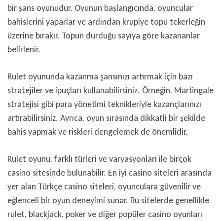
bir şans oyunudur. Oyunun başlangıcında, oyuncular
bahislerini yaparlar ve ardından krupiye topu tekerleğin
üzerine bırakır. Topun durduğu sayıya göre kazananlar
belirlenir.
Rulet oyununda kazanma şansınızı artırmak için bazı
stratejiler ve ipuçları kullanabilirsiniz. Örneğin, Martingale
stratejisi gibi para yönetimi teknikleriyle kazançlarınızı
artırabilirsiniz. Ayrıca, oyun sırasında dikkatli bir şekilde
bahis yapmak ve riskleri dengelemek de önemlidir.
Rulet oyunu, farklı türleri ve varyasyonları ile birçok
casino sitesinde bulunabilir. En iyi casino siteleri arasında
yer alan Türkçe casino siteleri, oyunculara güvenilir ve
eğlenceli bir oyun deneyimi sunar. Bu sitelerde genellikle
rulet, blackjack, poker ve diğer popüler casino oyunları