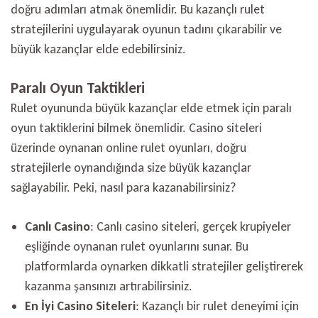
doğru adımları atmak önemlidir. Bu kazançlı rulet
stratejilerini uygulayarak oyunun tadını çıkarabilir ve
büyük kazançlar elde edebilirsiniz.
Paralı Oyun Taktikleri
Rulet oyununda büyük kazançlar elde etmek için paralı
oyun taktiklerini bilmek önemlidir. Casino siteleri
üzerinde oynanan online rulet oyunları, doğru
stratejilerle oynandığında size büyük kazançlar
sağlayabilir. Peki, nasıl para kazanabilirsiniz?
Canlı Casino
: Canlı casino siteleri, gerçek krupiyeler
eşliğinde oynanan rulet oyunlarını sunar. Bu
platformlarda oynarken dikkatli stratejiler geliştirerek
kazanma şansınızı artırabilirsiniz.
En İyi Casino Siteleri
: Kazançlı bir rulet deneyimi için