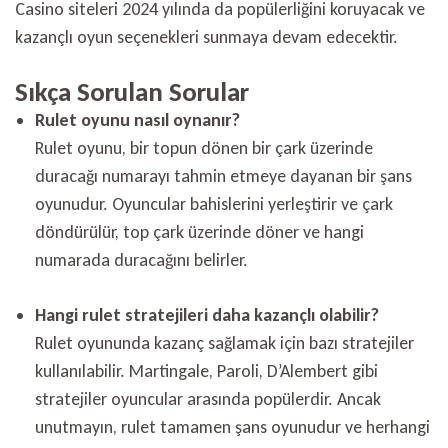
Casino siteleri 2024 yılında da popülerliğini koruyacak ve
kazançlı oyun seçenekleri sunmaya devam edecektir.
Sıkça Sorulan Sorular
Rulet oyunu nasıl oynanır?
Rulet oyunu, bir topun dönen bir çark üzerinde
duracağı numarayı tahmin etmeye dayanan bir şans
oyunudur. Oyuncular bahislerini yerleştirir ve çark
döndürülür, top çark üzerinde döner ve hangi
numarada duracağını belirler.
Hangi rulet stratejileri daha kazançlı olabilir?
Rulet oyununda kazanç sağlamak için bazı stratejiler
kullanılabilir. Martingale, Paroli, D’Alembert gibi
stratejiler oyuncular arasında popülerdir. Ancak
unutmayın, rulet tamamen şans oyunudur ve herhangi