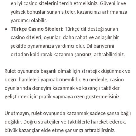
en iyi casino sitelerini tercih etmelisiniz. Güvenilir ve
yüksek bonuslar sunan siteler, kazancınızı artırmanıza
yardımcı olabilir.
Türkçe Casino Siteleri
: Türkçe dil desteği sunan
casino siteleri, oyunları daha rahat ve anlaşılır bir
şekilde oynamanıza yardımcı olur. Dil bariyerini
ortadan kaldırarak kazanma şansınızı artırabilirsiniz.
Rulet oyununda başarılı olmak için stratejik düşünmek ve
doğru hamleleri yapmak önemlidir. Bu nedenle, casino
oyunlarında deneyim kazanmak ve kazançlı taktikler
geliştirmek için pratik yapmaya özen göstermelisiniz.
Unutmayın, rulet oyununda kazanmak sadece şansa bağlı
değildir. Doğru stratejiler ve taktiklerle hareket ederek,
büyük kazançlar elde etme şansınızı artırabilirsiniz.