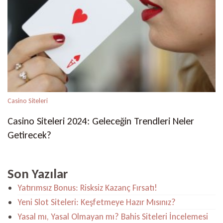
Casino Siteleri
Casino Siteleri 2024: Geleceğin Trendleri Neler
Getirecek?
Son Yazılar
Yatırımsız Bonus: Risksiz Kazanç Fırsatı!
Yeni Slot Siteleri: Keşfetmeye Hazır Mısınız?
Yasal mı, Yasal Olmayan mı? Bahis Siteleri İncelemesi