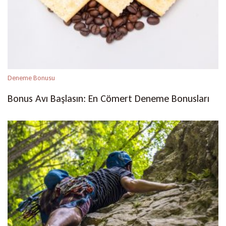
Deneme Bonusu
Bonus Avı Başlasın: En Cömert Deneme Bonusları