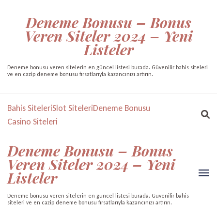
Deneme Bonusu – Bonus
Veren Siteler 2024 – Yeni
Listeler
Deneme bonusu veren sitelerin en güncel listesi burada. Güvenilir bahis siteleri
ve en cazip deneme bonusu fırsatlarıyla kazancınızı artırın.
Bahis Siteleri
Slot Siteleri
Deneme Bonusu
Casino Siteleri
Deneme Bonusu – Bonus
Veren Siteler 2024 – Yeni
Listeler
Deneme bonusu veren sitelerin en güncel listesi burada. Güvenilir bahis
siteleri ve en cazip deneme bonusu fırsatlarıyla kazancınızı artırın.