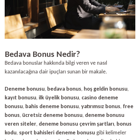
Bedava Bonus Nedir?
Bedava bonuslar hakkında bilgi veren ve nasıl
kazanılacağına dair ipuçları sunan bir makale.
Deneme bonusu
,
bedava bonus
,
hoş geldin bonusu
,
kayıt bonusu
,
ilk üyelik bonusu
,
casino deneme
bonusu
,
bahis deneme bonusu
,
yatırımsız bonus
,
free
bonus
,
ücretsiz deneme bonusu
,
deneme bonusu
veren siteler
,
deneme bonusu çevrim şartları
,
bonus
kodu
,
sport bahisleri deneme bonusu
gibi kelimeler