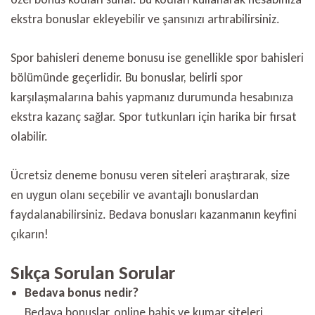
ekstra bonuslar ekleyebilir ve şansınızı artırabilirsiniz.
Spor bahisleri deneme bonusu ise genellikle spor bahisleri
bölümünde geçerlidir. Bu bonuslar, belirli spor
karşılaşmalarına bahis yapmanız durumunda hesabınıza
ekstra kazanç sağlar. Spor tutkunları için harika bir fırsat
olabilir.
Ücretsiz deneme bonusu veren siteleri araştırarak, size
en uygun olanı seçebilir ve avantajlı bonuslardan
faydalanabilirsiniz. Bedava bonusları kazanmanın keyfini
çıkarın!
Sıkça Sorulan Sorular
Bedava bonus nedir?
Bedava bonuslar, online bahis ve kumar siteleri