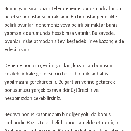
Bunun yanı sıra, bazı siteler deneme bonusu adı altında
ücretsiz bonuslar sunmaktadır. Bu bonuslar genellikle
belirli oyunları denemeniz veya belirli bir miktar bahis
yapmanız durumunda hesabınıza yatırılır. Bu sayede,
oyunları riske atmadan siteyi keşfedebilir ve kazanç elde
edebilirsiniz.
Deneme bonusu çevrim şartları, kazanılan bonusun
çekilebilir hale gelmesi için belirli bir miktar bahis
yapılmasını gerektirebilir. Bu şartları yerine getirerek
bonusunuzu gerçek paraya dönüştürebilir ve
hesabınızdan çekebilirsiniz.
Bedava bonus kazanmanın bir diğer yolu da bonus
kodlarıdır. Bazı siteler, belirli bonusları elde etmek için
özel bonus kodları sunar. Bu kodları kullanarak hesabınıza