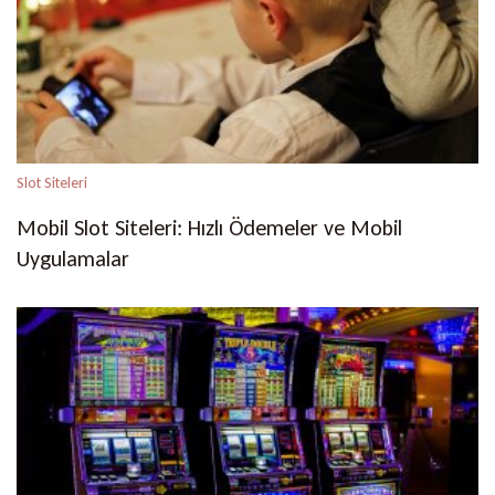
Slot Siteleri
Mobil Slot Siteleri: Hızlı Ödemeler ve Mobil
Uygulamalar