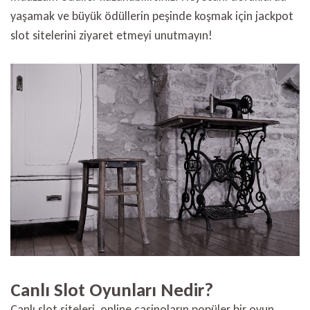
yaşamak ve büyük ödüllerin peşinde koşmak için jackpot
slot sitelerini ziyaret etmeyi unutmayın!
Canlı Slot Oyunları Nedir?
Canlı slot siteleri, online casinoların popüler bir oyun