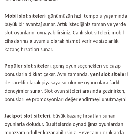
Mobil slot siteleri
, günümüzün hızlı tempolu yaşamında
büyük bir avantaj sunar. Artık istediğiniz zaman ve yerde
slot oyunlarını oynayabilirsiniz. Canlı slot siteleri, mobil
cihazlarınızla uyumlu olarak hizmet verir ve size anlık
kazanç fırsatları sunar.
Popüler slot siteleri
, geniş oyun seçenekleri ve cazip
bonuslarla dikkat çeker. Aynı zamanda,
yeni slot siteleri
de sürekli olarak piyasaya sürülür ve oyunculara farklı
deneyimler sunar. Slot oyun siteleri arasında gezinirken,
bonusları ve promosyonları değerlendirmeyi unutmayın!
Jackpot slot siteleri
, büyük kazanç fırsatları sunan
oyunlarla doludur. Bu sitelerde oynadığınız oyunlardan
muazzam ödüller kazanabilirsiniz. Heyecanı doruklarda