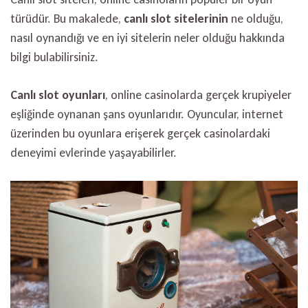
türüdür. Bu makalede,
canlı slot sitelerinin
ne olduğu,
nasıl oynandığı ve en iyi sitelerin neler olduğu hakkında
bilgi bulabilirsiniz.
Canlı slot oyunları
, online casinolarda gerçek krupiyeler
eşliğinde oynanan şans oyunlarıdır. Oyuncular, internet
üzerinden bu oyunlara erişerek gerçek casinolardaki
deneyimi evlerinde yaşayabilirler.