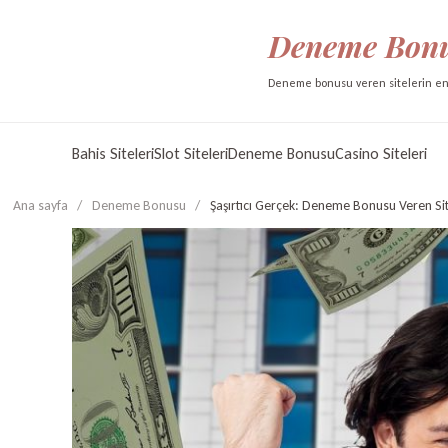
Deneme Bonus
Deneme bonusu veren sitelerin en gü
Bahis Siteleri
Slot Siteleri
Deneme Bonusu
Casino Siteleri
Ana sayfa
/
Deneme Bonusu
/
Şaşırtıcı Gerçek: Deneme Bonusu Veren Si