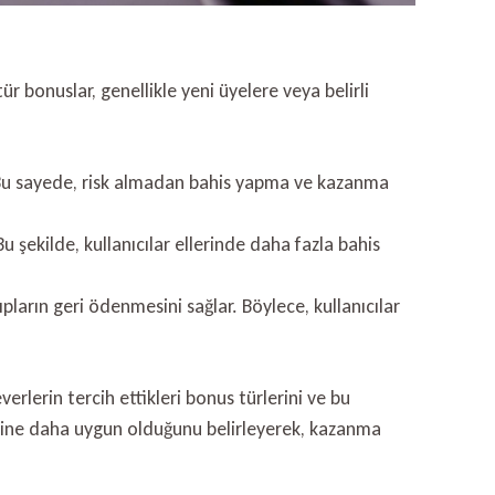
r bonuslar, genellikle yeni üyelere veya belirli
ar. Bu sayede, risk almadan bahis yapma ve kazanma
 Bu şekilde, kullanıcılar ellerinde daha fazla bahis
pların geri ödenmesini sağlar. Böylece, kullanıcılar
lerin tercih ettikleri bonus türlerini ve bu
lerine daha uygun olduğunu belirleyerek, kazanma