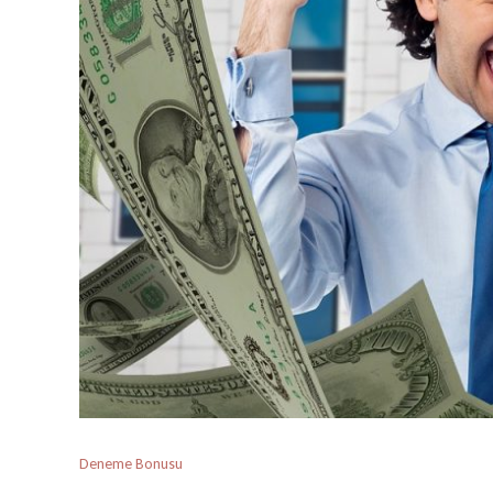
Deneme Bonusu