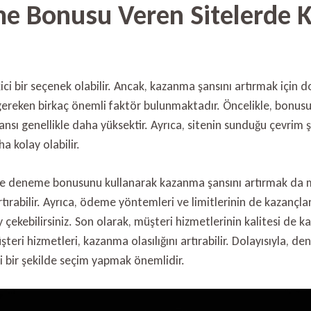
eme Bonusu Veren Sitelerde 
ci bir seçenek olabilir. Ancak, kazanma şansını artırmak için do
 gereken birkaç önemli faktör bulunmaktadır. Öncelikle, bonusu
ı genellikle daha yüksektir. Ayrıca, sitenin sunduğu çevrim şar
a kolay olabilir.
lerde deneme bonusunu kullanarak kazanma şansını artırmak da 
tırabilir. Ayrıca, ödeme yöntemleri ve limitlerinin de kazançla
 çekebilirsiniz. Son olarak, müşteri hizmetlerinin kalitesi de 
 müşteri hizmetleri, kazanma olasılığını artırabilir. Dolayısıyla
li bir şekilde seçim yapmak önemlidir.