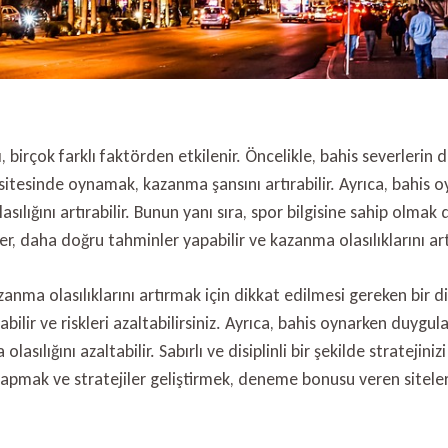
birçok farklı faktörden etkilenir. Öncelikle, bahis severlerin
s sitesinde oynamak, kazanma şansını artırabilir. Ayrıca, bahis
ığını artırabilir. Bunun yanı sıra, spor bilgisine sahip olmak 
er, daha doğru tahminler yapabilir ve kazanma olasılıklarını artı
anma olasılıklarını artırmak için dikkat edilmesi gereken bir
abilir ve riskleri azaltabilirsiniz. Ayrıca, bahis oynarken duygu
lığını azaltabilir. Sabırlı ve disiplinli bir şekilde stratejiniz
r yapmak ve stratejiler geliştirmek, deneme bonusu veren site