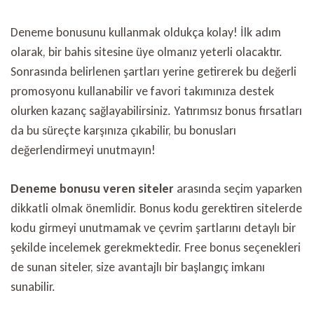
Deneme bonusunu kullanmak oldukça kolay! İlk adım
olarak, bir bahis sitesine üye olmanız yeterli olacaktır.
Sonrasında belirlenen şartları yerine getirerek bu değerli
promosyonu kullanabilir ve favori takımınıza destek
olurken kazanç sağlayabilirsiniz. Yatırımsız bonus fırsatları
da bu süreçte karşınıza çıkabilir, bu bonusları
değerlendirmeyi unutmayın!
Deneme bonusu veren siteler
arasında seçim yaparken
dikkatli olmak önemlidir. Bonus kodu gerektiren sitelerde
kodu girmeyi unutmamak ve çevrim şartlarını detaylı bir
şekilde incelemek gerekmektedir. Free bonus seçenekleri
de sunan siteler, size avantajlı bir başlangıç imkanı
sunabilir.