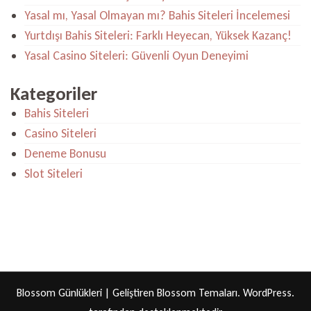
Yasal mı, Yasal Olmayan mı? Bahis Siteleri İncelemesi
Yurtdışı Bahis Siteleri: Farklı Heyecan, Yüksek Kazanç!
Yasal Casino Siteleri: Güvenli Oyun Deneyimi
Kategoriler
Bahis Siteleri
Casino Siteleri
Deneme Bonusu
Slot Siteleri
Blossom Günlükleri | Geliştiren
Blossom Temaları
.
WordPress
.