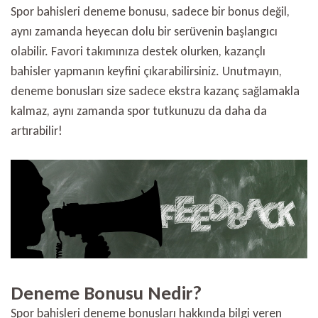
Spor bahisleri deneme bonusu, sadece bir bonus değil,
aynı zamanda heyecan dolu bir serüvenin başlangıcı
olabilir. Favori takımınıza destek olurken, kazançlı
bahisler yapmanın keyfini çıkarabilirsiniz. Unutmayın,
deneme bonusları size sadece ekstra kazanç sağlamakla
kalmaz, aynı zamanda spor tutkunuzu da daha da
artırabilir!
Deneme Bonusu Nedir?
Spor bahisleri deneme bonusları hakkında bilgi veren