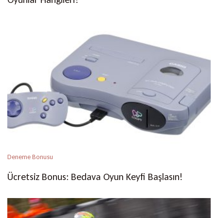
Deneme Bonusu
Ücretsiz Bonus: Bedava Oyun Keyfi Başlasın!