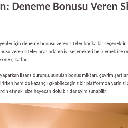
n: Deneme Bonusu Veren Si
nler için deneme bonusu veren siteler harika bir seçenektir. B
 veren siteler arasında en iyi seçenekleri belirlemek ise öneml
 öne çıkarlar.
aparken lisans durumu, sunulan bonus miktarı, çevrim şartları v
rirken hem de kazançlı çıkabileceğiniz bir platformda yerinizi
rcih etmek, size heyecan dolu bir deneyim sunabilir.