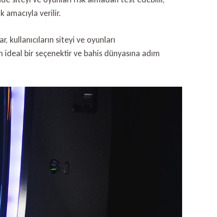
 amacıyla verilir.
 kullanıcıların siteyi ve oyunları
 ideal bir seçenektir ve bahis dünyasına adım