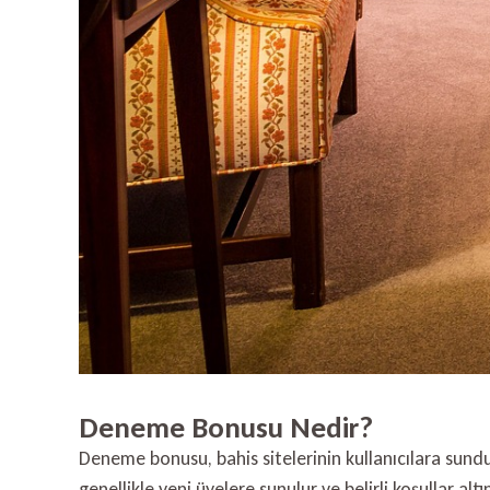
Deneme Bonusu Nedir?
Deneme bonusu, bahis sitelerinin kullanıcılara sund
genellikle yeni üyelere sunulur ve belirli koşullar alt