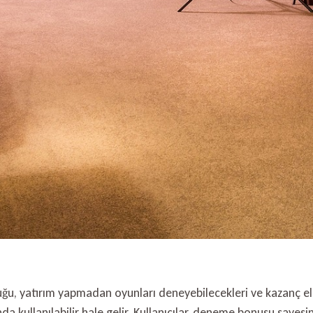
uğu, yatırım yapmadan oyunları deneyebilecekleri ve kazanç eld
ında kullanılabilir hale gelir. Kullanıcılar, deneme bonusu sayesi