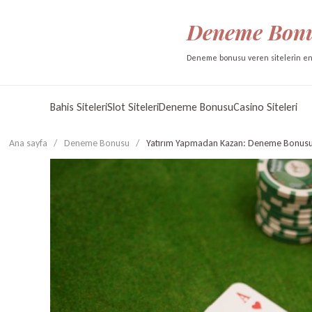
Deneme Bonus
Deneme bonusu veren sitelerin en gü
Bahis Siteleri
Slot Siteleri
Deneme Bonusu
Casino Siteleri
Ana sayfa
/
Deneme Bonusu
/
Yatırım Yapmadan Kazan: Deneme Bonusu V