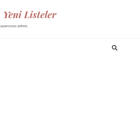
Yeni Listeler
zancınızı artırın.