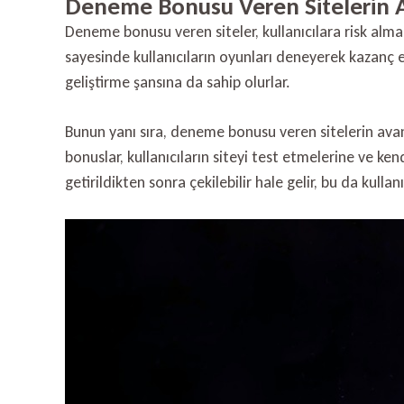
Deneme Bonusu Veren Sitelerin Av
Deneme bonusu veren siteler, kullanıcılara risk alma
sayesinde kullanıcıların oyunları deneyerek kazanç e
geliştirme şansına da sahip olurlar.
Bunun yanı sıra, deneme bonusu veren sitelerin avant
bonuslar, kullanıcıların siteyi test etmelerine ve ken
getirildikten sonra çekilebilir hale gelir, bu da kullanı