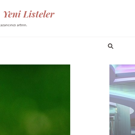
Yeni Listeler
zancınızı artırın.