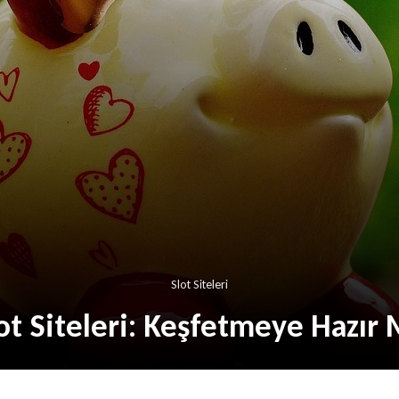
Slot Siteleri
ot Siteleri: Keşfetmeye Hazır 