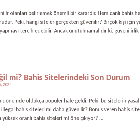
nilir olanları belirlemek önemli bir karardır. Hem canlı bahis h
onudur. Peki, hangi siteler gerçekten güvenilir? Birçok kişi için ya
yapmayı tercih edebilir. Ancak unutulmamalıdır ki, güvenilirlik
eğil mi? Bahis Sitelerindeki Son Durum
5, 2024
son dönemde oldukça popüler hale geldi. Peki, bu sitelerin yas
 illegal bahis siteleri mi daha güvenilir? Bonus veren bahis sitel
a yüksek oranlı bahis siteleri mi öne çıkıyor? …