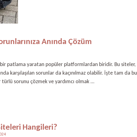
 Sorunlarınıza Anında Çözüm
ir patlama yaratan popüler platformlardan biridir. Bu siteler, k
ında karşılaşılan sorunlar da kaçınılmaz olabilir. İşte tam da
ı her türlü sorunu çözmek ve yardımcı olmak …
iteleri Hangileri?
2024