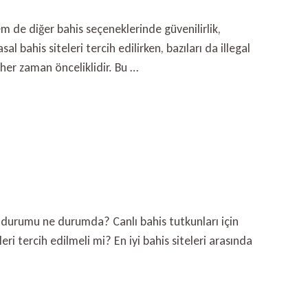
em de diğer bahis seçeneklerinde güvenilirlik,
sal bahis siteleri tercih edilirken, bazıları da illegal
 her zaman önceliklidir. Bu …
al durumu ne durumda? Canlı bahis tutkunları için
eri tercih edilmeli mi? En iyi bahis siteleri arasında