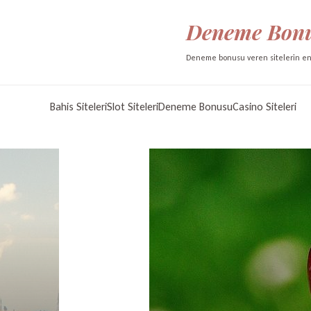
Deneme Bonus
Deneme bonusu veren sitelerin en gü
Bahis Siteleri
Slot Siteleri
Deneme Bonusu
Casino Siteleri