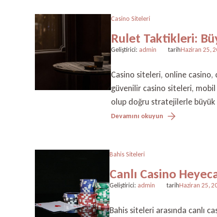
Casino Siteleri
Rulet Taktikleri: Bü
Geliştirici:
admin
tarih
Haziran 25, 
Casino siteleri, online casino, 
güvenilir casino siteleri, mobi
olup doğru stratejilerle büyük
Devamını okuyun
Bahis Siteleri
Canlı Casino Heyecan
Geliştirici:
admin
tarih
Haziran 25, 2
Bahis siteleri arasında canlı c