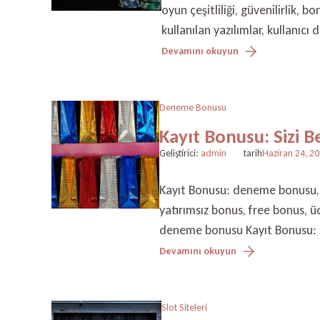
oyun çeşitliliği, güvenilirlik, b
kullanılan yazılımlar, kullanıcı 
Devamını okuyun
Deneme Bonusu
Kayıt Bonusu: Sizi 
Geliştirici:
admin
tarih
Haziran 24, 2
Kayıt Bonusu: deneme bonusu, 
yatırımsız bonus, free bonus, 
deneme bonusu Kayıt Bonusu: Si
Devamını okuyun
Slot Siteleri