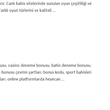
rır. Canlı bahis sitelerinde sunulan oyun çeşitliliği ve
arklı oyun türlerini ve kaliteli …
onusu, casino deneme bonusu, bahis deneme bonusu,
bonusu çevrim şartları, bonus kodu, sport bahisleri
ları, online platformlarda heyecan …