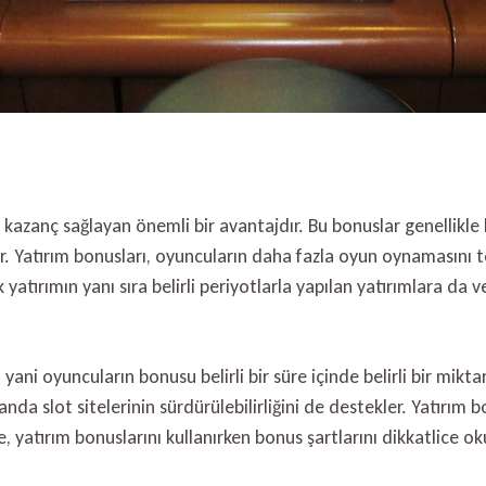
 kazanç sağlayan önemli bir avantajdır. Bu bonuslar genellikle b
ilir. Yatırım bonusları, oyuncuların daha fazla oyun oynamasını
k yatırımın yanı sıra belirli periyotlarla yapılan yatırımlara da 
 yani oyuncuların bonusu belirli bir süre içinde belirli bir mikt
anda slot sitelerinin sürdürülebilirliğini de destekler. Yatırım
, yatırım bonuslarını kullanırken bonus şartlarını dikkatlice