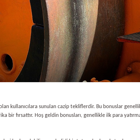
an kullanıcılara sunulan cazip tekliflerdir. Bu bonuslar genellikle
a bir fırsattır. Hoş geldin bonusları, genellikle ilk para yatırma 