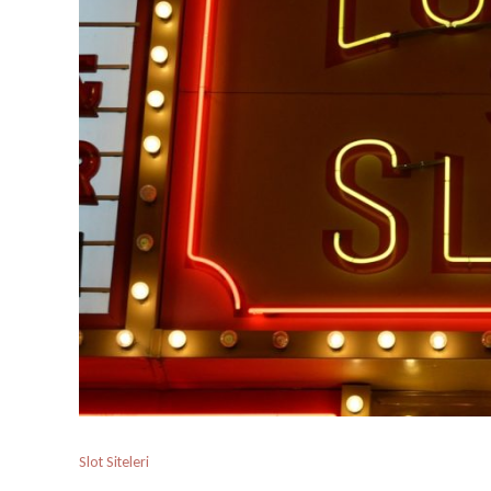
Slot Siteleri