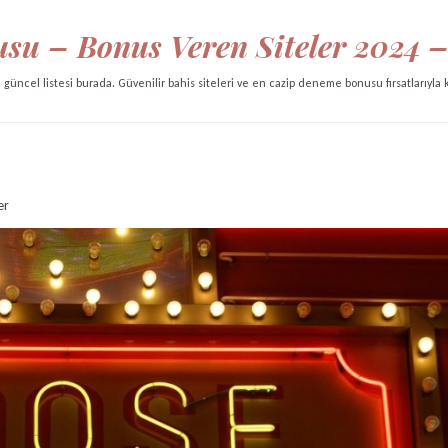
u – Bonus Veren Siteler 2024 – 
ncel listesi burada. Güvenilir bahis siteleri ve en cazip deneme bonusu fırsatlarıyla ka
er