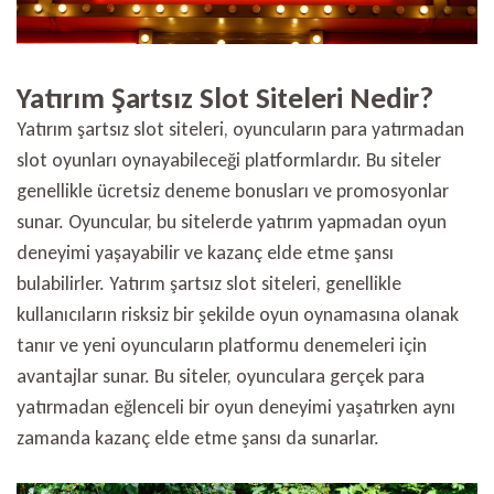
Yatırım Şartsız Slot Siteleri Nedir?
Yatırım şartsız slot siteleri, oyuncuların para yatırmadan
slot oyunları oynayabileceği platformlardır. Bu siteler
genellikle ücretsiz deneme bonusları ve promosyonlar
sunar. Oyuncular, bu sitelerde yatırım yapmadan oyun
deneyimi yaşayabilir ve kazanç elde etme şansı
bulabilirler. Yatırım şartsız slot siteleri, genellikle
kullanıcıların risksiz bir şekilde oyun oynamasına olanak
tanır ve yeni oyuncuların platformu denemeleri için
avantajlar sunar. Bu siteler, oyunculara gerçek para
yatırmadan eğlenceli bir oyun deneyimi yaşatırken aynı
zamanda kazanç elde etme şansı da sunarlar.