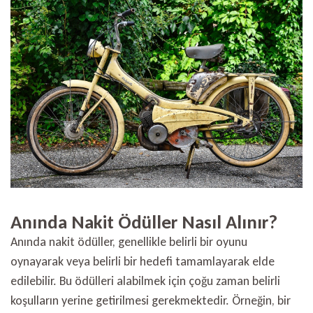
Anında Nakit Ödüller Nasıl Alınır?
Anında nakit ödüller, genellikle belirli bir oyunu
oynayarak veya belirli bir hedefi tamamlayarak elde
edilebilir. Bu ödülleri alabilmek için çoğu zaman belirli
koşulların yerine getirilmesi gerekmektedir. Örneğin, bir