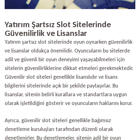
Yatırım Şartsız Slot Sitelerinde
Güvenilirlik ve Lisanslar
Yatırım şartsız slot sitelerinde oyun oynarken güvenilirlik
ve lisanslar oldukça önemlidir. Oyuncuların bu sitelerde
adil ve güvenli bir oyun deneyimi yaşayabilmeleri için
sitelerin güvenilirliklerine dikkat etmeleri gerekmektedir.
Güvenilir slot siteleri genellikle lisanslıdır ve lisans
bilgilerini sitelerinde açık bir şekilde paylaşırlar. Bu
lisanslar, sitenin belirli kurallara ve standartlara uygun
olarak işletildiğini gösterir ve oyuncuların haklarını korur.
Ayrıca, güvenilir slot siteleri genellikle bağımsız
denetleme kuruluşları tarafından düzenli olarak
denetlenirler. Bu denetlemeler, sitenin adil bir oyun