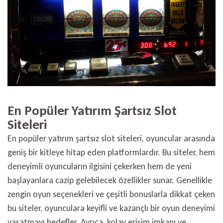
En Popüler Yatırım Şartsız Slot
Siteleri
En popüler yatırım şartsız slot siteleri, oyuncular arasında
geniş bir kitleye hitap eden platformlardır. Bu siteler, hem
deneyimli oyuncuların ilgisini çekerken hem de yeni
başlayanlara cazip gelebilecek özellikler sunar. Genellikle
zengin oyun seçenekleri ve çeşitli bonuslarla dikkat çeken
bu siteler, oyunculara keyifli ve kazançlı bir oyun deneyimi
yaşatmayı hedefler. Ayrıca, kolay erişim imkanı ve