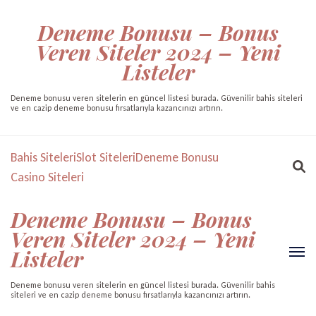
Deneme Bonusu – Bonus
Veren Siteler 2024 – Yeni
Listeler
Deneme bonusu veren sitelerin en güncel listesi burada. Güvenilir bahis siteleri
ve en cazip deneme bonusu fırsatlarıyla kazancınızı artırın.
Bahis Siteleri
Slot Siteleri
Deneme Bonusu
Casino Siteleri
Deneme Bonusu – Bonus
Veren Siteler 2024 – Yeni
Listeler
Deneme bonusu veren sitelerin en güncel listesi burada. Güvenilir bahis
siteleri ve en cazip deneme bonusu fırsatlarıyla kazancınızı artırın.