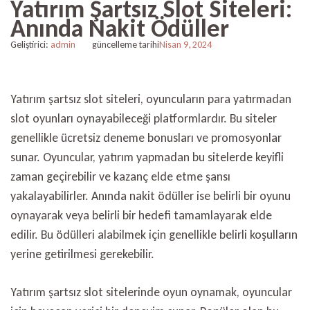
Yatırım Şartsız Slot Siteleri:
Anında Nakit Ödüller
Geliştirici:
admin
güncelleme tarihi
Nisan 9, 2024
Yatırım şartsız slot siteleri, oyuncuların para yatırmadan
slot oyunları oynayabileceği platformlardır. Bu siteler
genellikle ücretsiz deneme bonusları ve promosyonlar
sunar. Oyuncular, yatırım yapmadan bu sitelerde keyifli
zaman geçirebilir ve kazanç elde etme şansı
yakalayabilirler. Anında nakit ödüller ise belirli bir oyunu
oynayarak veya belirli bir hedefi tamamlayarak elde
edilir. Bu ödülleri alabilmek için genellikle belirli koşulların
yerine getirilmesi gerekebilir.
Yatırım şartsız slot sitelerinde oyun oynamak, oyuncular