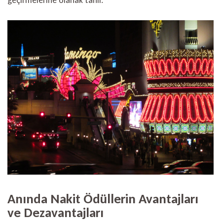
Anında Nakit Ödüllerin Avantajları
ve Dezavantajları