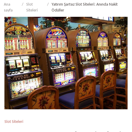
Ana
/
Slot
/
Yatırım Şartsız Slot Siteleri: Anında Nakit
sayfa
Siteleri
Ödüller
Slot Siteleri