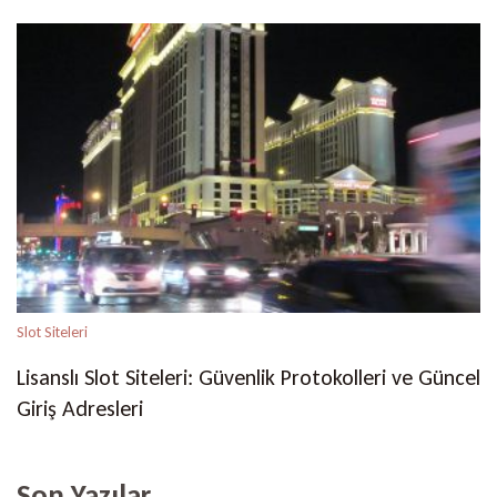
Slot Siteleri
Lisanslı Slot Siteleri: Güvenlik Protokolleri ve Güncel
Giriş Adresleri
Son Yazılar