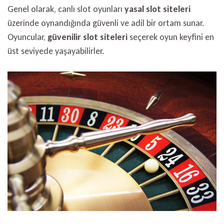
Genel olarak, canlı slot oyunları
yasal slot siteleri
üzerinde oynandığında güvenli ve adil bir ortam sunar.
Oyuncular,
güvenilir slot siteleri
seçerek oyun keyfini en
üst seviyede yaşayabilirler.