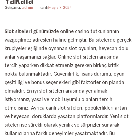
Yakala
Geliştirici:
admin
tarih
Mayıs 7, 2024
Slot siteleri
günümüzde online casino tutkunlarının
vazgeçilmez adresleri haline gelmiştir. Bu sitelerde gerçek
krupiyeler eşliğinde oynanan slot oyunları, heyecan dolu
anlar yaşamanızı sağlar. Online slot siteleri arasında
tercih yaparken dikkat etmeniz gereken birkaç kritik
nokta bulunmaktadır. Güvenilirlik, lisans durumu, oyun
çeşitliliği ve bonus seçenekleri gibi faktörler ön planda
olmalıdır. En iyi slot siteleri arasında yer almak
istiyorsanız, yasal ve mobil uyumlu olanları tercih
etmelisiniz. Ayrıca canlı slot siteleri, popülerlikleri artan
ve heyecanı doruklarda yaşatan platformlardır. Yeni slot
siteleri ise sürekli olarak yenilik ve sürprizler sunarak
kullanıcılarına farklı deneyimler yaşatmaktadır. Bu