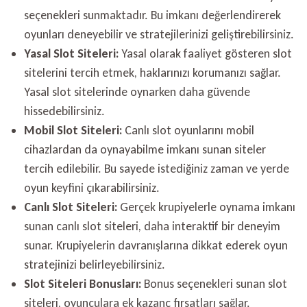
seçenekleri sunmaktadır. Bu imkanı değerlendirerek
oyunları deneyebilir ve stratejilerinizi geliştirebilirsiniz.
Yasal Slot Siteleri:
Yasal olarak faaliyet gösteren slot
sitelerini tercih etmek, haklarınızı korumanızı sağlar.
Yasal slot sitelerinde oynarken daha güvende
hissedebilirsiniz.
Mobil Slot Siteleri:
Canlı slot oyunlarını mobil
cihazlardan da oynayabilme imkanı sunan siteler
tercih edilebilir. Bu sayede istediğiniz zaman ve yerde
oyun keyfini çıkarabilirsiniz.
Canlı Slot Siteleri:
Gerçek krupiyelerle oynama imkanı
sunan canlı slot siteleri, daha interaktif bir deneyim
sunar. Krupiyelerin davranışlarına dikkat ederek oyun
stratejinizi belirleyebilirsiniz.
Slot Siteleri Bonusları:
Bonus seçenekleri sunan slot
siteleri, oyunculara ek kazanç fırsatları sağlar.