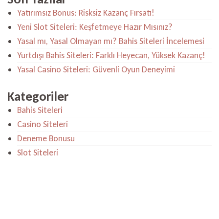
Yatırımsız Bonus: Risksiz Kazanç Fırsatı!
Yeni Slot Siteleri: Keşfetmeye Hazır Mısınız?
Yasal mı, Yasal Olmayan mı? Bahis Siteleri İncelemesi
Yurtdışı Bahis Siteleri: Farklı Heyecan, Yüksek Kazanç!
Yasal Casino Siteleri: Güvenli Oyun Deneyimi
Kategoriler
Bahis Siteleri
Casino Siteleri
Deneme Bonusu
Slot Siteleri