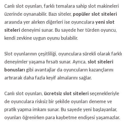
Canlı slot oyunları, farklı temalara sahip slot makineleri
üzerinde oynanabilir. Bazı siteler,
popüler slot siteleri
arasında yer alırken diğerleri ise oyunculara
yeni slot
siteleri
deneyimi sunar. Bu sayede her türden oyuncu,
kendi zevkine uygun oyunu bulabilir.
Slot oyunlarının çeşitliliği, oyunculara sürekli olarak farklı
deneyimler yaşama fırsatı sunar. Ayrıca,
slot siteleri
bonusları
gibi avantajlar da oyuncuların kazançlarını
artırarak daha fazla keyif almalarını sağlar.
Canlı slot oyunları,
ücretsiz slot siteleri
seçenekleriyle
de oyunculara risksiz bir şekilde oyunları deneme ve
pratik yapma imkanı sunar. Bu sayede yeni başlayanlar,
oyunları öğrenirken para kaybetme endişesi yaşamazlar.