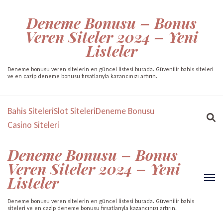
Deneme Bonusu – Bonus
Veren Siteler 2024 – Yeni
Listeler
Deneme bonusu veren sitelerin en güncel listesi burada. Güvenilir bahis siteleri
ve en cazip deneme bonusu fırsatlarıyla kazancınızı artırın.
Bahis Siteleri
Slot Siteleri
Deneme Bonusu
Casino Siteleri
Deneme Bonusu – Bonus
Veren Siteler 2024 – Yeni
Listeler
Deneme bonusu veren sitelerin en güncel listesi burada. Güvenilir bahis
siteleri ve en cazip deneme bonusu fırsatlarıyla kazancınızı artırın.