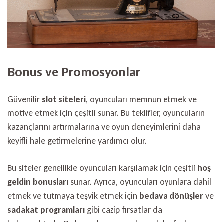
Bonus ve Promosyonlar
Güvenilir
slot siteleri
, oyuncuları memnun etmek ve
motive etmek için çeşitli sunar. Bu teklifler, oyuncuların
kazançlarını artırmalarına ve oyun deneyimlerini daha
keyifli hale getirmelerine yardımcı olur.
Bu siteler genellikle oyuncuları karşılamak için çeşitli
hoş
geldin bonusları
sunar. Ayrıca, oyuncuları oyunlara dahil
etmek ve tutmaya teşvik etmek için
bedava dönüşler
ve
sadakat programları
gibi cazip fırsatlar da