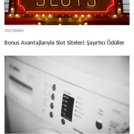
Slot Siteleri
Bonus Avantajlarıyla Slot Siteleri: Şaşırtıcı Ödüller