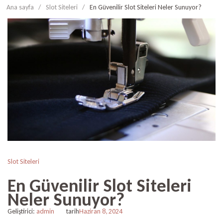
Ana sayfa
/
Slot Siteleri
/
En Güvenilir Slot Siteleri Neler Sunuyor?
Slot Siteleri
En Güvenilir Slot Siteleri
Neler Sunuyor?
Geliştirici:
admin
tarih
Haziran 8, 2024