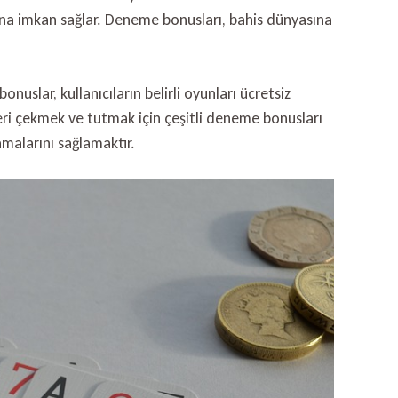
rına imkan sağlar. Deneme bonusları, bahis dünyasına
uslar, kullanıcıların belirli oyunları ücretsiz
eri çekmek ve tutmak için çeşitli deneme bonusları
amalarını sağlamaktır.