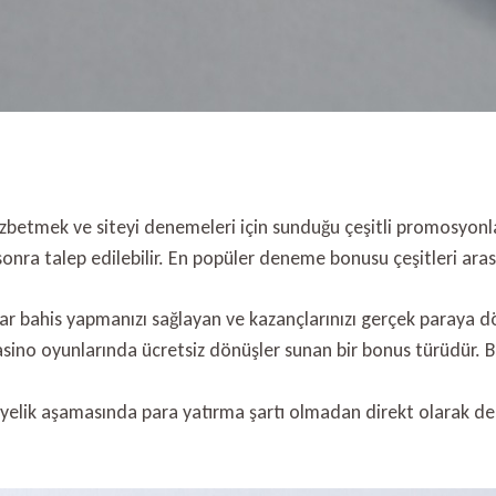
ezbetmek ve siteyi denemeleri için sunduğu çeşitli promosyonla
 sonra talep edilebilir. En popüler deneme bonusu çeşitleri ar
iktar bahis yapmanızı sağlayan ve kazançlarınızı gerçek paraya
sino oyunlarında ücretsiz dönüşler sunan bir bonus türüdür. 
, üyelik aşamasında para yatırma şartı olmadan direkt olarak 