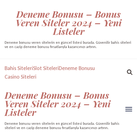
Deneme Bonusu – Bonus
Veren Siteler 2024 – Yeni
Listeler
Deneme bonusu veren sitelerin en güncel listesi burada. Güvenilir bahis siteleri
ve en cazip deneme bonusu fırsatlarıyla kazancınızı artırın.
Bahis Siteleri
Slot Siteleri
Deneme Bonusu
Casino Siteleri
Deneme Bonusu – Bonus
Veren Siteler 2024 – Yeni
Listeler
Deneme bonusu veren sitelerin en güncel listesi burada. Güvenilir bahis
siteleri ve en cazip deneme bonusu fırsatlarıyla kazancınızı artırın.