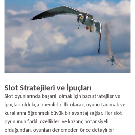
Slot Stratejileri ve İpuçları
Slot oyunlarında başarılı olmak için bazı stratejiler ve
ipuçları oldukça önemlidir. İlk olarak, oyunu tanımak ve
kurallarını öğrenmek büyük bir avantaj sağlar. Her slot
oyununun farklı özellikleri ve kazanç potansiyeli
olduğundan, oyunları denemeden önce detaylı bir