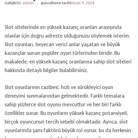
Geliştirici:
admin
güncelleme tarihi
Nisan 9, 2024
Slot sitelerinde en yüksek kazanç oranları arayışında
olanlar için doğru adreste olduğunuzu söylemek isterim.
Slot oyunları, heyecan verici anlar yaşatan ve büyük
kazançlar sunan popüler oyun türlerinden biridir. Bu
makalede, en yüksek kazanç oranlarına sahip slot siteleri
hakkında detaylı bilgiler bulabilirsiniz.
Slot oyunlarının cazibesi, hızlı ve sürükleyici oyun
deneyimi sunmalarından gelmektedir. Farklı temalara
sahip yüzlerce slot oyunu mevcuttur ve her biri farklı
özellikler sunar. Bu oyunların yüksek kazanç potansiyeli,
birçok oyuncunun tercih sebebi olmaktadır. Ayrıca, slot
oyunlarında şans faktörü büyük rol oynar, bu da herkesin