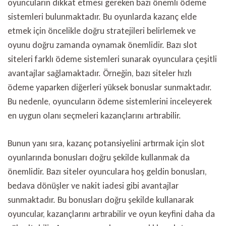
oyuncuların dikkat etmesi gereken bazı önemli ödeme
sistemleri bulunmaktadır. Bu oyunlarda kazanç elde
etmek için öncelikle doğru stratejileri belirlemek ve
oyunu doğru zamanda oynamak önemlidir. Bazı slot
siteleri farklı ödeme sistemleri sunarak oyunculara çeşitli
avantajlar sağlamaktadır. Örneğin, bazı siteler hızlı
ödeme yaparken diğerleri yüksek bonuslar sunmaktadır.
Bu nedenle, oyuncuların ödeme sistemlerini inceleyerek
en uygun olanı seçmeleri kazançlarını artırabilir.
Bunun yanı sıra, kazanç potansiyelini artırmak için slot
oyunlarında bonusları doğru şekilde kullanmak da
önemlidir. Bazı siteler oyunculara hoş geldin bonusları,
bedava dönüşler ve nakit iadesi gibi avantajlar
sunmaktadır. Bu bonusları doğru şekilde kullanarak
oyuncular, kazançlarını artırabilir ve oyun keyfini daha da