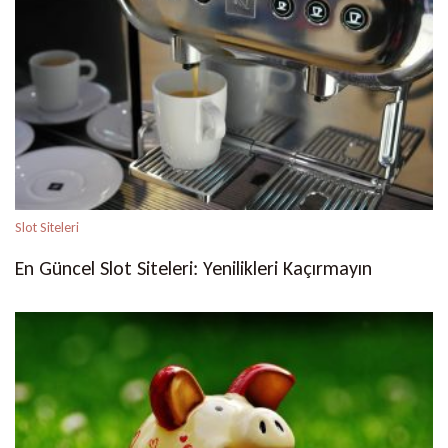
Slot Siteleri
En Güncel Slot Siteleri: Yenilikleri Kaçırmayın