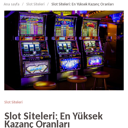
Ana sayfa
/
Slot Siteleri
/
Slot Siteleri: En Yüksek Kazanç Oranları
Slot Siteleri
Slot Siteleri: En Yüksek
Kazanç Oranları