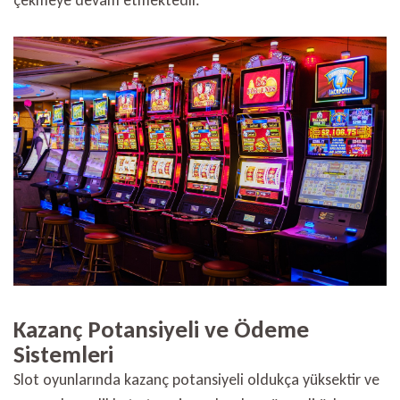
çekmeye devam etmektedir.
Kazanç Potansiyeli ve Ödeme
Sistemleri
Slot oyunlarında kazanç potansiyeli oldukça yüksektir ve