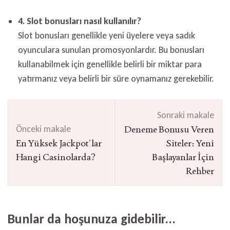
4. Slot bonusları nasıl kullanılır?
Slot bonusları genellikle yeni üyelere veya sadık
oyunculara sunulan promosyonlardır. Bu bonusları
kullanabilmek için genellikle belirli bir miktar para
yatırmanız veya belirli bir süre oynamanız gerekebilir.
Yazı
Sonraki makale
dolaşımı
Önceki makale
Deneme Bonusu Veren
En Yüksek Jackpot’lar
Siteler: Yeni
Hangi Casinolarda?
Başlayanlar İçin
Rehber
Bunlar da hoşunuza gidebilir...